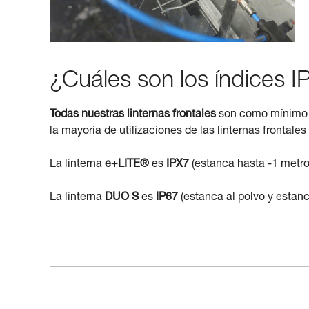
¿Cuáles son los índices IP
Todas nuestras linternas frontales
son como mínim
la mayoría de utilizaciones de las linternas frontale
La linterna
e+LITE®
es
IPX7
(estanca hasta -1 metro
La linterna
DUO S
es
IP67
(estanca al polvo y estan