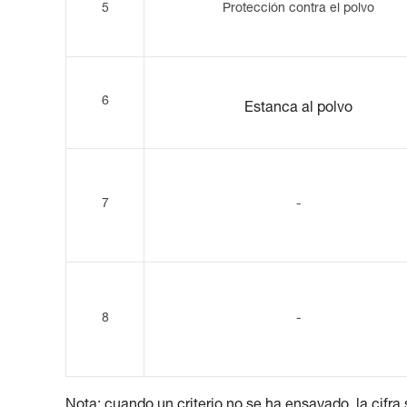
5
Protección contra el polvo
6
Estanca al polvo
7
-
8
-
Nota: cuando un criterio no se ha ensayado, la cifra 