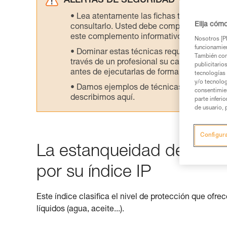
ALERTAS DE SEGURIDAD
Lea atentamente las fichas técnicas de l
Elija cóm
consultarlo. Usted debe comprender la inf
este complemento informativo.
Nosotros [PE
funcionamien
Dominar estas técnicas requiere una for
También com
través de un profesional su capacidad para 
publicitario
antes de ejecutarlas de forma autónoma.
tecnologías 
y/o tecnolog
Damos ejemplos de técnicas relacionadas 
consentimie
describimos aquí.
parte inferi
de usuario, 
Configur
La estanqueidad de una li
por su índice IP
Este índice clasifica el nivel de protección que ofrec
líquidos (agua, aceite...).