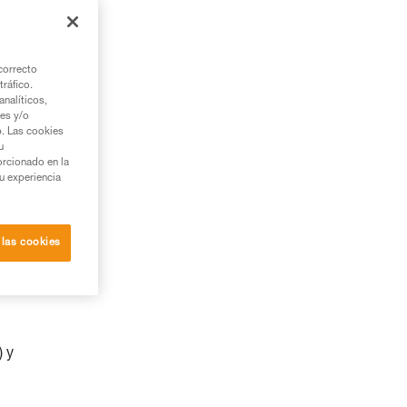
correcto
tráfico.
nalíticos,
ies y/o
b. Las cookies
u
orcionado en la
su experiencia
 las cookies
) y