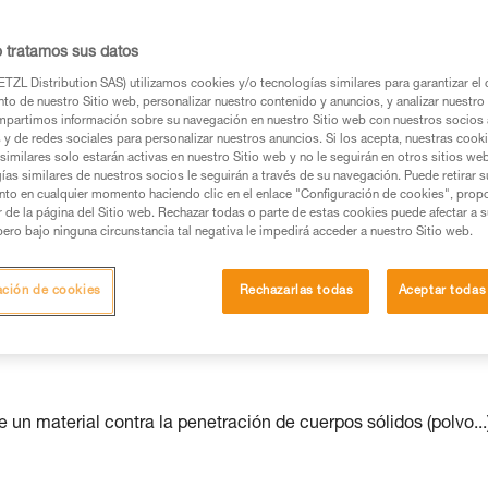
os productos utilizados en este consejo antes de
o tratamos sus datos
ormación de la ficha técnica para poder comprender
TZL Distribution SAS) utilizamos cookies y/o tecnologías similares para garantizar el 
to de nuestro Sitio web, personalizar nuestro contenido y anuncios, y analizar nuestro 
mación y un entrenamiento específico. Confirme a
partimos información sobre su navegación en nuestro Sitio web con nuestros socios a
ejecutar estas técnicas, solo y con total seguridad,
s y de redes sociales para personalizar nuestros anuncios. Si los acepta, nuestras cook
similares solo estarán activas en nuestro Sitio web y no le seguirán en otros sitios we
ías similares de nuestros socios le seguirán a través de su navegación. Puede retirar s
con su actividad. Pueden existir otras que no
nto en cualquier momento haciendo clic en el enlace "Configuración de cookies", prop
or de la página del Sitio web. Rechazar todas o parte de estas cookies puede afectar a 
pero bajo ninguna circunstancia tal negativa le impedirá acceder a nuestro Sitio web.
ación de cookies
Rechazarlas todas
Aceptar todas
nterna frontal está garantizada
e un material contra la penetración de cuerpos sólidos (polvo...