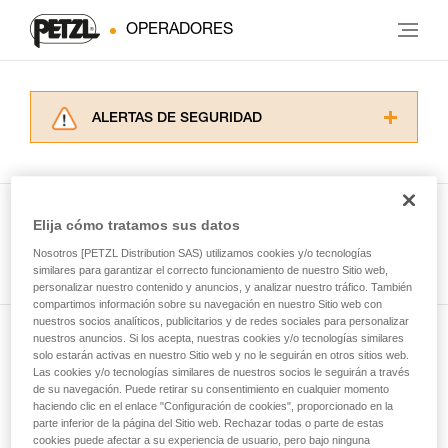
OPERADORES
ALERTAS DE SEGURIDAD
Lea atentamente las fichas técnicas de los
productos utilizados en este consejo antes de
consultarlo. Usted debe comprender la
información de la ficha técnica para poder
Elija cómo tratamos sus datos
comprender este complemento informativo.
Ver todas las técnicas
Nosotros [PETZL Distribution SAS) utilizamos cookies y/o tecnologías
Dominar estas técnicas requiere una formación
similares para garantizar el correcto funcionamiento de nuestro Sitio web,
y un entrenamiento específico. Confirme a
personalizar nuestro contenido y anuncios, y analizar nuestro tráfico. También
través de un profesional su capacidad para
compartimos información sobre su navegación en nuestro Sitio web con
ejecutar estas técnicas, solo y con total
nuestros socios analíticos, publicitarios y de redes sociales para personalizar
seguridad, antes de ejecutarlas de forma
nuestros anuncios. Si los acepta, nuestras cookies y/o tecnologías similares
Suscríbase al boletín
autónoma.
solo estarán activas en nuestro Sitio web y no le seguirán en otros sitios web.
Las cookies y/o tecnologías similares de nuestros socios le seguirán a través
Damos ejemplos de técnicas relacionadas con
de su navegación. Puede retirar su consentimiento en cualquier momento
y mantente conectado con nuestras noticias
su actividad. Pueden existir otras que no
haciendo clic en el enlace "Configuración de cookies", proporcionado en la
describimos aquí.
parte inferior de la página del Sitio web. Rechazar todas o parte de estas
cookies puede afectar a su experiencia de usuario, pero bajo ninguna
Email *