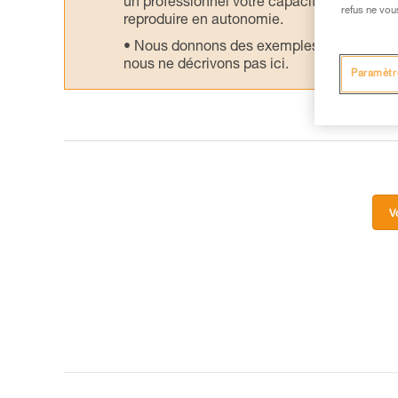
un professionnel votre capacité à refaire la
refus ne vou
reproduire en autonomie.
Nous donnons des exemples de techniques l
nous ne décrivons pas ici.
Paramètr
V