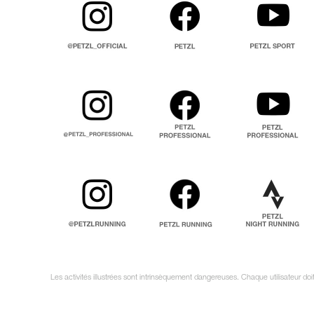
Les activités illustrées sont intrinsèquement dangereuses. Chaque utilisateur do