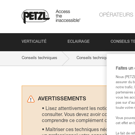
OPÉRATEURS
VERTICALITÉ
ECLAIRAGE
CONSEILS T
Conseils techniques
Conseils techniques par produit
Faites un
Nous (PETZL 
assurer du b
notre trafic
partenaires 
vous les acc
AVERTISSEMENTS
pas sur d’au
toute votre 
Lisez attentivement les notices technique
consulter. Vous devez avoir compris les in
Vous pouvez 
comprendre ce complément d’informations
cet effet en
Maîtriser ces techniques nécessite une f
Le fait de r