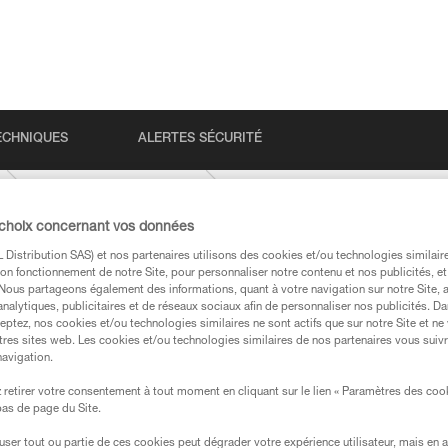
ECHNIQUES
ALERTES SÉCURITÉ
ASAP-SORBER-AXESS
 choix concernant vos données
Distribution SAS) et nos partenaires utilisons des cookies et/ou technologies similai
on fonctionnement de notre Site, pour personnaliser notre contenu et nos publicités, et
. Nous partageons également des informations, quant à votre navigation sur notre Site, 
analytiques, publicitaires et de réseaux sociaux afin de personnaliser nos publicités. Da
eptez, nos cookies et/ou technologies similaires ne sont actifs que sur notre Site et ne
tres sites web. Les cookies et/ou technologies similaires de nos partenaires vous suiv
navigation.
s des produits utilisés dans ce conseil avant de le
formations de la notice technique pour pouvoir
retirer votre consentement à tout moment en cliquant sur le lien « Paramètres des coo
.
 bas de page du Site.
ormation et un entraînement spécifique. Validez avec
efuser tout ou partie de ces cookies peut dégrader votre expérience utilisateur, mais en 