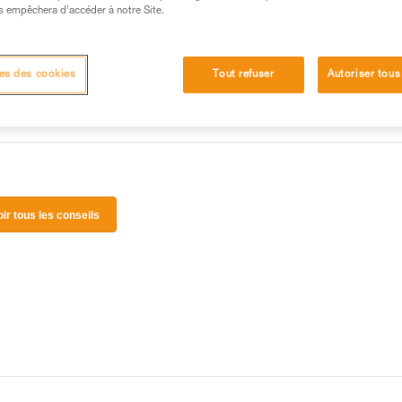
 manipulation, seul, en toute sécurité, avant de la
s empêchera d’accéder à notre Site.
iées à votre activité. Il peut en exister d’autres que
es des cookies
Tout refuser
Autoriser tous
oir tous les conseils