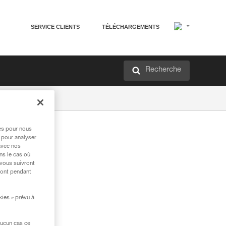
SERVICE CLIENTS
TÉLÉCHARGEMENTS
Recherche
res pour nous
 pour analyser
avec nos
ns le cas où
 vous suivront
ront pendant
kies » prévu à
aucun cas ce