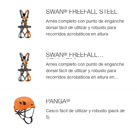
datamatrix. Toda la información relativa al producto se
cargará automáticamente.
®
SWAN
FREEFALL STEEL
Importe y exporte de forma sencilla los datos de sus EPI.
Arnés completo con punto de enganche
Consulte el historial de un producto desde su fecha de
dorsal fácil de utilizar y robusto para
fabricación.
recorridos acrobáticos en altura
Más información
®
SWAN
FREEFALL
STAINLESS
Arnés completo con punto de enganche
dorsal fácil de utilizar y robusto para
recorridos acrobáticos en altura en
ambientes húmedos y salinos
®
PANGA
Casco fácil de utilizar y robusto (pack de
5)