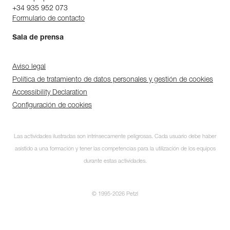
+34 935 952 073
Formulario de contacto
Sala de prensa
Aviso legal
Política de tratamiento de datos personales y gestión de cookies
Accessibility Declaration
Configuración de cookies
Las actividades ilustradas son intrínsecamente peligrosas. Cada usuario debe haber
asistido a una formación y tener las competencias para la utilización de los equipos
durante estas actividades.
© 1995-2026 Petzl