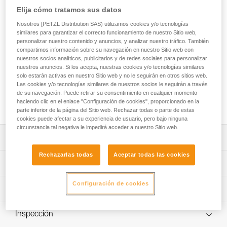
El JOKO CUSTOM es un elemento de amarre de cuerda,
Elija cómo tratamos sus datos
completamente personalizable y destinado a los recorridos
acrobáticos en altura. Fácil de utilizar, permite unir el
Nosotros [PETZL Distribution SAS) utilizamos cookies y/o tecnologías
similares para garantizar el correcto funcionamiento de nuestro Sitio web,
dispositivo de conexión móvil al arnés. Sus puntas están
personalizar nuestro contenido y anuncios, y analizar nuestro tráfico. También
equipadas con una funda plástica que permite proteger las
compartimos información sobre su navegación en nuestro Sitio web con
costuras de la abrasión. El servicio Petzl Custom permite
nuestros socios analíticos, publicitarios y de redes sociales para personalizar
personalizar el elemento de amarre escogiendo la versión
nuestros anuncios. Si los acepta, nuestras cookies y/o tecnologías similares
simple o doble, el color y la longitud. Permite elegir el tipo de
solo estarán activas en nuestro Sitio web y no le seguirán en otros sitios web.
terminales y el tipo de conexión al arnés. Se pueden
Las cookies y/o tecnologías similares de nuestros socios le seguirán a través
de su navegación. Puede retirar su consentimiento en cualquier momento
preinstalar poleas TRAC y conectores para una solución lista
haciendo clic en el enlace "Configuración de cookies", proporcionado en la
para utilizar.
parte inferior de la página del Sitio web. Rechazar todas o parte de estas
cookies puede afectar a su experiencia de usuario, pero bajo ninguna
circunstancia tal negativa le impedirá acceder a nuestro Sitio web.
Descripción
Rechazarlas todas
Aceptar todas las cookies
Elemento de amarre de cuerda fácil de utilizar y duradero
Características técnicas
diseñado para los recorridos acrobáticos en altura:
- Permite unir el dispositivo de conexión móvil al arnés.
Configuración de cookies
Materiales: Poliéster y poliuretano termoplástico (TPU)
Información técnica
- Puntas equipadas con una funda plástica para proteger
Certificaciones: CE EN 17109, UKCA
las costuras de la abrasión.
Ficha técnica
- Marcado de identificación individual en la funda plástica
Inspección
Características por referencia
Descargar el pdf technical-notice-JOKO-JOKO-ADJUST-
para controlar el equipo a lo largo de su vida útil.
Custom-1