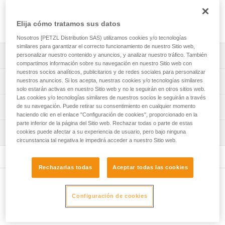
PANGA. Se puede elegir el color de la carcasa y la
prerregulación de la talla. Las etiquetas autoadhesivas con
logotipo y/o marcado nominativo se pueden imprimir.
Elija cómo tratamos sus datos
Nosotros [PETZL Distribution SAS) utilizamos cookies y/o tecnologías
similares para garantizar el correcto funcionamiento de nuestro Sitio web,
Descripción
personalizar nuestro contenido y anuncios, y analizar nuestro tráfico. También
compartimos información sobre su navegación en nuestro Sitio web con
nuestros socios analíticos, publicitarios y de redes sociales para personalizar
Completamente personalizable para responder
Características técnicas
nuestros anuncios. Si los acepta, nuestras cookies y/o tecnologías similares
exactamente a las necesidades del operador:
solo estarán activas en nuestro Sitio web y no le seguirán en otros sitios web.
- Se puede elegir el color de la carcasa: naranja, blanco,
Las cookies y/o tecnologías similares de nuestros socios le seguirán a través
Materiales: carcasa de ABS (acrilonitrilo butadieno
Información técnica
de su navegación. Puede retirar su consentimiento en cualquier momento
azul, verde o rojo.
estireno), almohadilla de EPP (polipropileno expandido),
haciendo clic en el enlace "Configuración de cookies", proporcionado en la
- Se puede prerregular la talla del contorno de cabeza:
cintas de poliéster y poliamida
parte inferior de la página del Sitio web. Rechazar todas o parte de estas
Ficha técnica
talla estándar o talla pequeña.
Inspección
cookies puede afectar a su experiencia de usuario, pero bajo ninguna
Descargar el pdf technical-notice-PANGA-2
Certificaciones: CE EN 12492, UIAA
- Posibilidad de añadir etiquetas autoadhesivas
circunstancia tal negativa le impedirá acceder a nuestro Sitio web.
personalizadas: etiquetas autoadhesivas laterales,
Consejos para el mantenimiento de tus equipos
Procedimiento de revisión del EPI
Contorno de cabeza: 48-61 cm
delanteras o traseras con un logotipo y/o un marcado
Descargar el pdf Maintenance tips
Descargar el pdf verif-EPI-casques-PRO-procedure-ES
Peso: 335 g
nominativo en las zonas adecuadas en el exterior de la
Rechazarlas todas
Aceptar todas las cookies
FAQ
carcasa.
Ficha de seguimiento del EPI
Características por referencia
FAQ
Otros productos
Descargar el pdf verif-EPI-casque-PRO-suivi-ES
Solución disponible a partir de un pedido mínimo de 20
Configuración de cookies
Referencia : A030XY
cascos. Para realizar un pedido de este producto,
Ver todo el contenido técnico
: Vendidos por pack de 5
contacte con su comercial.
Productos complementarios
: Para realizar un pedido de este producto, contacte con