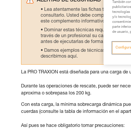
ALERTAS DE SEGURIDAD
También com
publicitario
Lea atentamente las fichas técnicas de l
tecnologías 
consultarlo. Usted debe comprender la inf
y/o tecnolog
este complemento informativo.
consentimie
parte inferi
Dominar estas técnicas requiere una for
de usuario, 
través de un profesional su capacidad para 
antes de ejecutarlas de forma autónoma.
Configur
Damos ejemplos de técnicas relacionadas 
describimos aquí.
La PRO TRAXION está diseñada para una carga de uti
Durante las operaciones de rescate, puede ser necesa
aproxima o sobrepasa los 200 kg.
Con esta carga, la mínima sobrecarga dinámica pued
cuerdas (consulte la tabla de información en el apart
Así pues se hace obligatorio tomar precauciones: