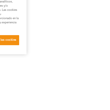
nalíticos,
ies y/o
b. Las cookies
u
orcionado en la
su experiencia
 las cookies