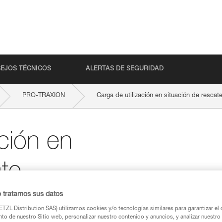
EJOS TÉCNICOS
ALERTAS DE SEGURIDAD
PRO-TRAXION
Carga de utilización en situación de rescat
ación en
ate
o tratamos sus datos
TZL Distribution SAS) utilizamos cookies y/o tecnologías similares para garantizar el 
to de nuestro Sitio web, personalizar nuestro contenido y anuncios, y analizar nuestro 