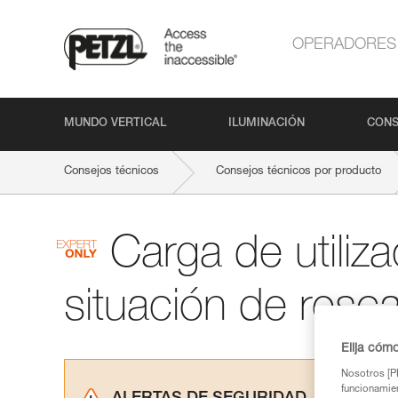
OPERADORES
MUNDO VERTICAL
ILUMINACIÓN
CONS
Consejos técnicos
Consejos técnicos por producto
Carga de utiliz
situación de resc
Elija cóm
Nosotros [PE
funcionamien