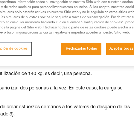
partimos información sobre su navegación en nuestro Sitio web con nuestros socios a
s y de redes sociales para personalizar nuestros anuncios. Si los acepta, nuestras cook
os productos utilizados en este consejo antes de
similares solo estarán activas en nuestro Sitio web y no le seguirán en otros sitios we
ormación de la ficha técnica para poder comprender
ías similares de nuestros socios le seguirán a través de su navegación. Puede retirar s
nto en cualquier momento haciendo clic en el enlace "Configuración de cookies", prop
or de la página del Sitio web. Rechazar todas o parte de estas cookies puede afectar a 
mación y un entrenamiento específico. Confirme a
pero bajo ninguna circunstancia tal negativa le impedirá acceder a nuestro Sitio web.
ejecutar estas técnicas, solo y con total seguridad,
ación de cookies
Rechazarlas todas
Aceptar todas
con su actividad. Pueden existir otras que no
lización de 140 kg, es decir, una persona.
rio izar dos personas a la vez. En este caso, la carga se
e crear esfuerzos cercanos a los valores de desgarro de las
ado 3).