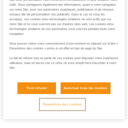
3).
trafic. Nous partageons également des informations, quant à votre navigation
liées à votre activité. Il peut en exister d’autres
Des précautions sont donc impératives :
sur notre Site, avec nos partenaires analytiques, publicitaires et de réseaux
que nous ne décrivons pas ici.
- Contre-assurage des deux personnes hissées.
sociaux afin de personnaliser nos publicités. Dans le cas où vous les
- Maintien de la corde tendue en permanence, la moindre
acceptez, nos cookies et/ou technologies similaires ne sont actifs que sur
boucle de mou représente une hauteur de chute potentielle,
notre Site et ne vous suivront pas sur d’autres sites web. Les cookies et/ou
donc un danger.
technologies similaires de nos partenaires vous suivront pendant toute votre
navigation.
Vous pouvez retirer votre consentement à tout moment en cliquant sur le lien «
Paramètres des cookies » prévu à cet effet en bas de page du Site.
Le fait de refuser tout ou partie de ces cookies peut dégrader votre expérience
utilisateur, mais en aucun cas ce refus ne vous empêchera d’accéder à notre
Site.
Tout refuser
Autoriser tous les cookies
Paramètres des cookies