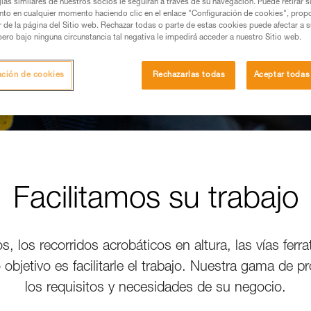
ías similares de nuestros socios le seguirán a través de su navegación. Puede retirar s
nto en cualquier momento haciendo clic en el enlace "Configuración de cookies", prop
or de la página del Sitio web. Rechazar todas o parte de estas cookies puede afectar a 
pero bajo ninguna circunstancia tal negativa le impedirá acceder a nuestro Sitio web.
ación de cookies
Rechazarlas todas
Aceptar todas
Facilitamos su trabajo
, los recorridos acrobáticos en altura, las vías ferr
 objetivo es facilitarle el trabajo. Nuestra gama de 
los requisitos y necesidades de su negocio.