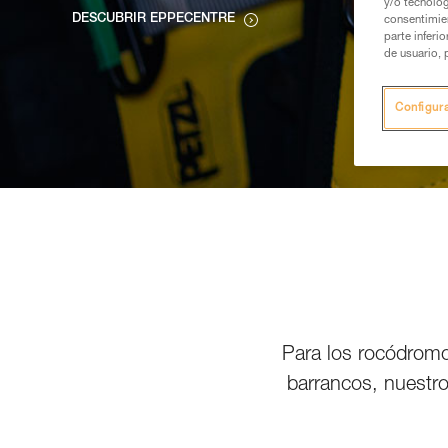
y/o tecnolog
DESCUBRIR EPPECENTRE
consentimie
parte inferi
de usuario, 
Configur
Para los rocódromos
barrancos, nuestro