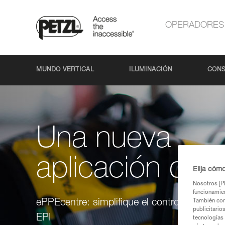
OPERADORES
MUNDO VERTICAL
ILUMINACIÓN
CONS
Una nueva
aplicación de P
Elija cóm
Nosotros [PE
funcionamien
También com
ePPEcentre: simplifique el control y seguim
publicitario
EPI
tecnologías 