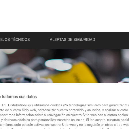
EJOS TÉCNICOS
ALERTAS DE SEGURIDAD
etzl
o tratamos sus datos
TZL Distribution SAS) utilizamos cookies y/o tecnologías similares para garantizar el 
to de nuestro Sitio web, personalizar nuestro contenido y anuncios, y analizar nuestro 
partimos información sobre su navegación en nuestro Sitio web con nuestros socios a
iento de sus
s y de redes sociales para personalizar nuestros anuncios. Si los acepta, nuestras cook
similares solo estarán activas en nuestro Sitio web y no le seguirán en otros sitios we