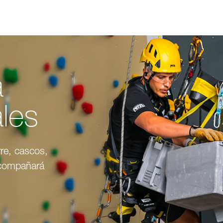
a
ales
re, cascos,
acompañará