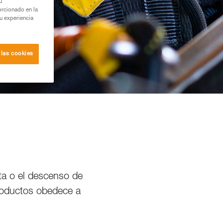
u
orcionado en la
su experiencia
 las cookies
ata o el descenso de
productos obedece a