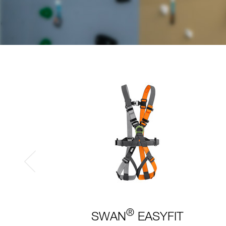
®
SWAN
EASYFIT