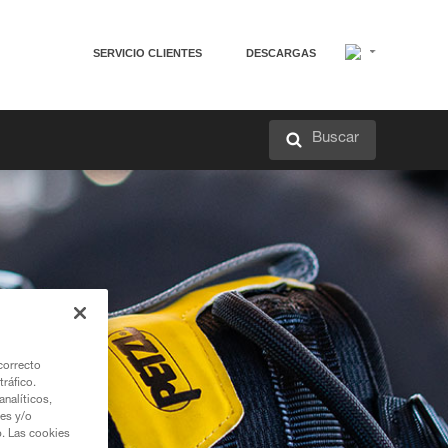
SERVICIO CLIENTES
DESCARGAS
Buscar
correcto
tráfico.
nalíticos,
ies y/o
b. Las cookies