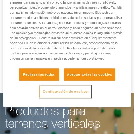
similares para garantizar el correcto funcionamiento de nuestro Sitio web,
personalizar nuestro contenido y anuncios, y analizar nuestro tráfico. También
compartimos información sobre su navegación en nuestro Sitio web con
Facilitamos su trabajo
nuestros socios analíticos, publicitarios y de redes sociales para personalizar
nuestros anuncios. Si los acepta, nuestras cookies y/o tecnologías similares
solo estarán activas en nuestro Sitio web y no le seguirán en otros sitios web.
Las cookies y/o tecnologías similares de nuestros socios le seguirán a través
Para los rocódromos, los recorridos acrobáticos
de su navegación. Puede retirar su consentimiento en cualquier momento
en altura, las vías ferrata o el descenso de
haciendo clic en el enlace "Configuración de cookies", proporcionado en la
parte inferior de la página del Sitio web. Rechazar todas o parte de estas
barrancos, nuestro objetivo es facilitarle el
cookies puede afectar a su experiencia de usuario, pero bajo ninguna
circunstancia tal negativa le impedirá acceder a nuestro Sitio web.
trabajo. Nuestra gama de productos obedece a
los requisitos y necesidades de su negocio.
Rechazarlas todas
Aceptar todas las cookies
Configuración de cookies
Productos para
terrenos verticales