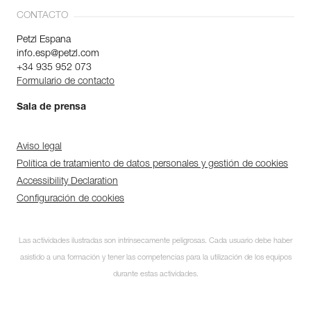
CONTACTO
Petzl Espana
info.esp@petzl.com
+34 935 952 073
Formulario de contacto
Sala de prensa
Aviso legal
Política de tratamiento de datos personales y gestión de cookies
Accessibility Declaration
Configuración de cookies
Las actividades ilustradas son intrínsecamente peligrosas. Cada usuario debe haber
asistido a una formación y tener las competencias para la utilización de los equipos
durante estas actividades.