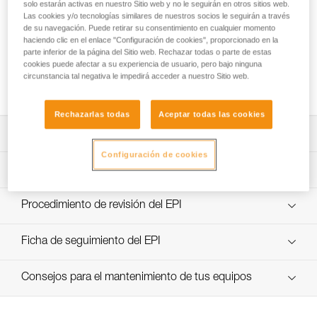
solo estarán activas en nuestro Sitio web y no le seguirán en otros sitios web.
Las cookies y/o tecnologías similares de nuestros socios le seguirán a través
de su navegación. Puede retirar su consentimiento en cualquier momento
haciendo clic en el enlace "Configuración de cookies", proporcionado en la
Ensayos de eficacia y rendimiento de
parte inferior de la página del Sitio web. Rechazar todas o parte de estas
polipastos con MAESTRO, I’D S, PRO
cookies puede afectar a su experiencia de usuario, pero bajo ninguna
circunstancia tal negativa le impedirá acceder a nuestro Sitio web.
TRAXION, ROLLCLIP...
Rechazarlas todas
Aceptar todas las cookies
Descargar ficha técnica (PDF)
Configuración de cookies
Technical Notice
Aplicación para el control y seguimiento de sus EPI
descubra ePPEcentre
Procedimiento de revisión del EPI
verif-EPI-poulies_bloqueurs-procedure_ES
Ficha de seguimiento del EPI
verif-EPI-poulies_bloqueurs-suivi_ES
Consejos para el mantenimiento de tus equipos
entretien-poulies-ES