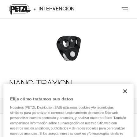
INTERVENCIÓN
NANO TRAXION
Elija cómo tratamos sus datos
Todos los contenidos técnicos
1
Filtrar
Nosotros [PETZL Distribution SAS) utilizamos cookies y/o tecnologías
similares para garantizar el correcto funcionamiento de nuestro Sitio web,
personalizar nuestro contenido y anuncios, y analizar nuestro tráfico. También
compartimos información sobre su navegación en nuestro Sitio web con
nuestros socios analíticos, publicitarios y de redes sociales para personalizar
nuestros anuncios. Si los acepta, nuestras cookies y/o tecnologías similares