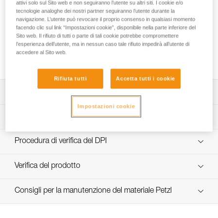
attivi solo sul Sito web e non seguiranno l’utente su altri siti. I cookie e/o
tecnologie analoghe dei nostri partner seguiranno l’utente durante la
navigazione. L’utente può revocare il proprio consenso in qualsiasi momento
facendo clic sul link “Impostazioni cookie”, disponibile nella parte inferiore del
Test di efficacia e rendimento di un paranco
Sito web. Il rifiuto di tutti o parte di tali cookie potrebbe compromettere
con MAESTRO, I’D S, PRO TRAXION,
l’esperienza dell’utente, ma in nessun caso tale rifiuto impedirà all’utente di
accedere al Sito web.
ROLLCLIP...
Rifiuta tutti
Accetta tutti i cookie
Scarica la scheda tecnica (PDF)
Impostazioni cookie
Technical Notice
App per il controllo e la manutenzione dei DPI
scopri ePPEcentre
Procedura di verifica del DPI
verif-EPI-poulies_bloqueurs-procedure_IT
Verifica del prodotto
verif-EPI-poulies_bloqueurs-suivi_IT
Consigli per la manutenzione del materiale Petzl
entretien-poulies-IT