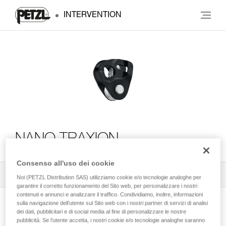
INTERVENTION
NANO TRAXION
Consenso all'uso dei cookie
Tutti i consigli tecnici
1
Filtro
Noi (PETZL Distribution SAS) utilizziamo cookie e/o tecnologie analoghe per
garantire il corretto funzionamento del Sito web, per personalizzare i nostri
contenuti e annunci e analizzare il traffico. Condividiamo, inoltre, informazioni
sulla navigazione dell’utente sul Sito web con i nostri partner di servizi di analisi
dei dati, pubblicitari e di social media al fine di personalizzare le nostre
pubblicità. Se l’utente accetta, i nostri cookie e/o tecnologie analoghe saranno