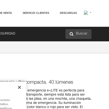
DE VENTA
SERVICIO CLIENTES
DESCARGAS
Buscar
EGURIDAD
ergencia ultracompacta. 40 lúmenes
linterna frontal de emergencia e+LITE es perfecta para
a su estuche de transporte, siempre está lista para ser
ante diez años con las pilas, en una mochila, una chaqueta,
correcto
omo segunda linterna de emergencia. Su iluminación
tráfico.
intermitente, de color blanco o rojo para ser visto. El
nalíticos,