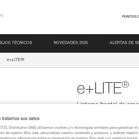
N
PUNTOS 
EJOS TÉCNICOS
NOVEDADES 2026
ALERTAS DE S
®
e+LITE
®
e+LITE
Linterna frontal de em
Ultraligera y muy compacta, la 
o tratamos sus datos
llevar siempre encima. Gracias 
utilizada, puede guardarse dur
TZL Distribution SAS) utilizamos cookies y/o tecnologías similares para garantizar el 
un botiquín de emergencia o c
to de nuestro Sitio web, personalizar nuestro contenido y anuncios, y analizar nuestro 
puede ser fija con 40 lúmenes o 
partimos información sobre su navegación en nuestro Sitio web con nuestros socios a