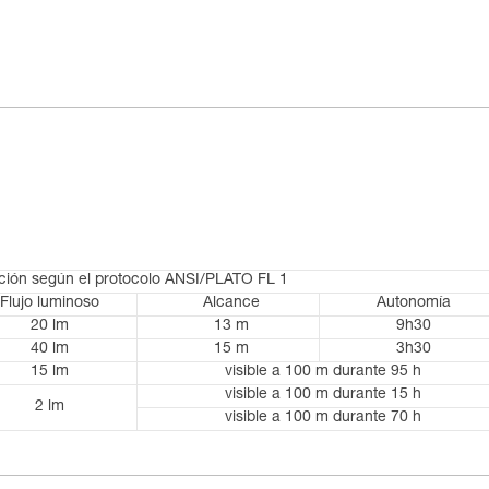
ación según el protocolo ANSI/PLATO FL 1
Flujo luminoso
Alcance
Autonomía
20 lm
13 m
9h30
40 lm
15 m
3h30
15 lm
visible a 100 m durante 95 h
visible a 100 m durante 15 h
2 lm
visible a 100 m durante 70 h