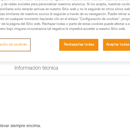
silbato integrado en la cinta e
s y de redes sociales para personalizar nuestros anuncios. Si los acepta, nuestras cook
Con 26 gramos solamente, la e
similares solo estarán activas en nuestro Sitio web y no le seguirán en otros sitios we
ías similares de nuestros socios le seguirán a través de su navegación. Puede retirar s
nto en cualquier momento haciendo clic en el enlace "Configuración de cookies", prop
Buscar un punto de venta
or de la página del Sitio web. Rechazar todas o parte de estas cookies puede afectar a 
pero bajo ninguna circunstancia tal negativa le impedirá acceder a nuestro Sitio web.
ación de cookies
Rechazarlas todas
Aceptar todas
Información técnica
llevar siempre encima.