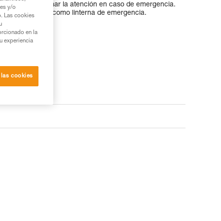
lástica permite llamar la atención en caso de emergencia.
ies y/o
+LITE es idónea como linterna de emergencia.
b. Las cookies
u
orcionado en la
su experiencia
 las cookies