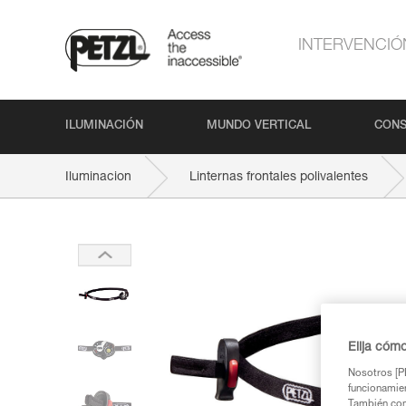
INTERVENCIÓ
ILUMINACIÓN
MUNDO VERTICAL
CONS
Iluminacion
Linternas frontales polivalentes
Elija cóm
Nosotros [PE
funcionamien
También com