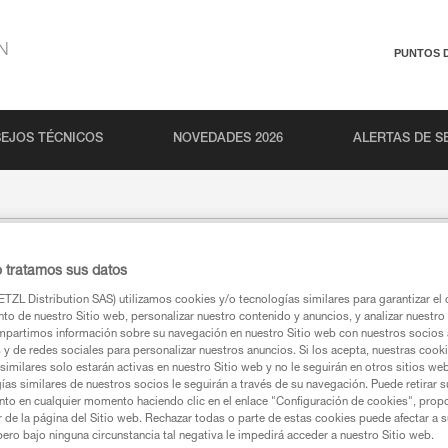
N
PUNTOS 
EJOS TÉCNICOS
NOVEDADES 2026
ALERTAS DE S
o tratamos sus datos
TZL Distribution SAS) utilizamos cookies y/o tecnologías similares para garantizar el 
to de nuestro Sitio web, personalizar nuestro contenido y anuncios, y analizar nuestro 
partimos información sobre su navegación en nuestro Sitio web con nuestros socios a
s y de redes sociales para personalizar nuestros anuncios. Si los acepta, nuestras cook
similares solo estarán activas en nuestro Sitio web y no le seguirán en otros sitios we
ías similares de nuestros socios le seguirán a través de su navegación. Puede retirar s
nto en cualquier momento haciendo clic en el enlace "Configuración de cookies", prop
or de la página del Sitio web. Rechazar todas o parte de estas cookies puede afectar a 
pero bajo ninguna circunstancia tal negativa le impedirá acceder a nuestro Sitio web.