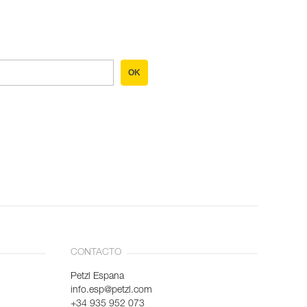
OK
CONTACTO
Petzl Espana
info.esp@petzl.com
+34 935 952 073