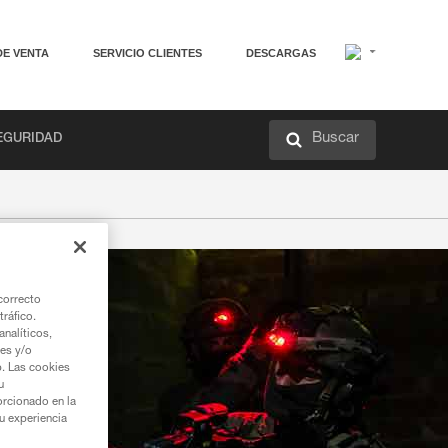
DE VENTA
SERVICIO CLIENTES
DESCARGAS
Buscar
EGURIDAD
correcto
tráfico.
nalíticos,
ies y/o
b. Las cookies
u
orcionado en la
su experiencia