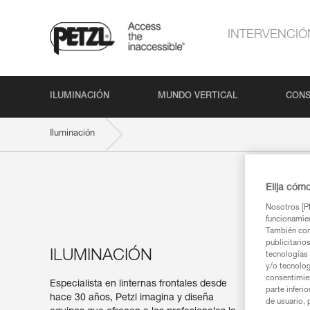
INTERVENCIÓ
ILUMINACIÓN
MUNDO VERTICAL
CONS
Iluminación
Elija cóm
Nosotros [PE
funcionamien
También com
publicitario
ILUMINACIÓN
tecnologías 
y/o tecnolog
consentimie
Especialista en linternas frontales desde
parte inferi
hace 30 años, Petzl imagina y diseña
de usuario, 