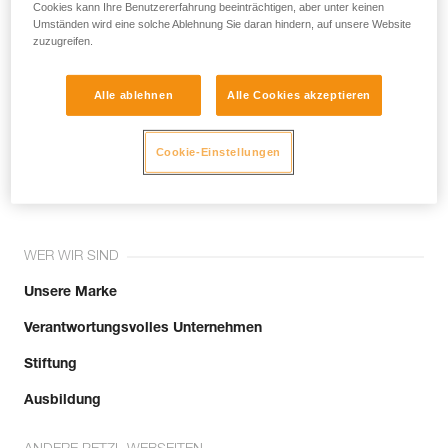
noch andere Techniken, die hier nicht
Cookies kann Ihre Benutzererfahrung beeinträchtigen, aber unter keinen
Umständen wird eine solche Ablehnung Sie daran hindern, auf unsere Website
beschrieben werden.
zuzugreifen.
Alle ablehnen
Alle Cookies akzeptieren
Tritt der Community bei!
Cookie-Einstellungen
WER WIR SIND
Unsere Marke
Verantwortungsvolles Unternehmen
Stiftung
Ausbildung