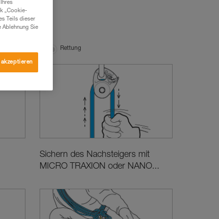
Ihres
nk „Cookie-
es Teils dieser
e Ablehnung Sie
undtechniken
Rettung
 akzeptieren
Sichern des Nachsteigers mit
MICRO TRAXION oder NANO...