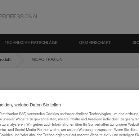
PROFESSIONAL
TECHNISCHE RATSCHLÄGE
GEMEINSCHAFT
SI
rodukt
MICRO TRAXION
heiden, welche Daten Sie teilen
Distribution SAS) verwenden Cookies und/oder ähnliche Technologien, um das ordnu
n unserer Website zu gewährleisten, unsere Inhalte und Anzeigen individuell zu gestalte
mationen
 zu analysieren. Wir geben auch Informationen über Ihr Surfverhalten auf unserer Websi
erbe- und Social-Media-Partner weiter, um unsere Werbung anzupassen. Wenn Sie diese 
Cookies und/oder ähnliche Technologien nur auf unserer Website aktiv und verfolgen Sie