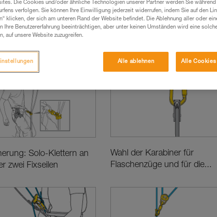
ites. Die Cookies und/oder ähnliche Technologien unserer Partner werden Sie während 
fens verfolgen. Sie können Ihre Einwilligung jederzeit widerrufen, indem Sie auf den Li
n“ klicken, der sich am unteren Rand der Website befindet. Die Ablehnung aller oder ein
 Ihre Benutzererfahrung beeinträchtigen, aber unter keinen Umständen wird eine solch
n, auf unsere Website zuzugreifen.
formationen
Techniken für Profis
Wahl der Ausrüstung
Gr
instellungen
Alle ablehnen
Alle Cookies
Wahl der Karabiner für
herung: Solo-Klettern an
Flaschenzüge und für die...
r zwei Fixseilen