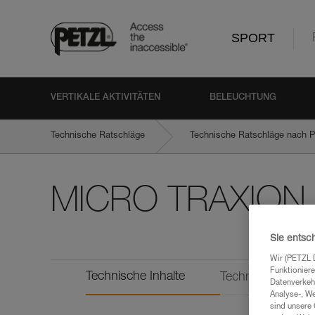
SPORT
VERTIKALE AKTIVITÄTEN
BELEUCHTUNG
Technische Ratschläge
Technische Ratschläge nach P
MICRO TRAXION
Sie entsc
Wir (PETZL 
Funktioniere
Technische Inhalte
Technische Infor
Datenverkehr
Analyse-, W
sind unsere 