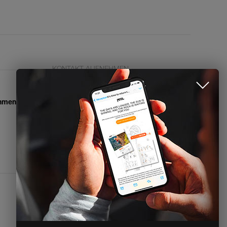
KONTAKT AUFNEHMEN
Petzl Deutschland
info.deutschland@petzl.com
ehmen
+49 8847 698880
Kontaktformular
Pressezugang
Rechtliche Hinweise
Richtlinien zum Datenschutz, zur
Verarbeitung personenbezogener Daten
Accessibility Declaration
Cookie-Einstellungen