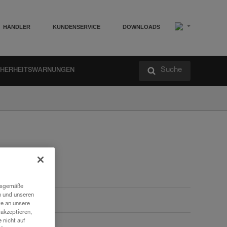
HÄNDLER
KUNDENSERVICE
DOWNLOADS
Suche
CHERHEITSWARNUNGEN
ngsgemäße
n und unseren
te an unsere
akzeptieren,
 nicht auf