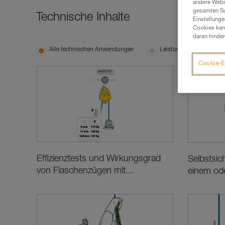
andere Webs
gesamten Sur
Technische Inhalte
Einstellunge
Cookies kann
daran hinder
Alle technischen Anwendungen
Leistung und Produktin
Cookie-E
Effizienztests und Wirkungsgrad
Selbstsic
von Flaschenzügen mit...
einem ode