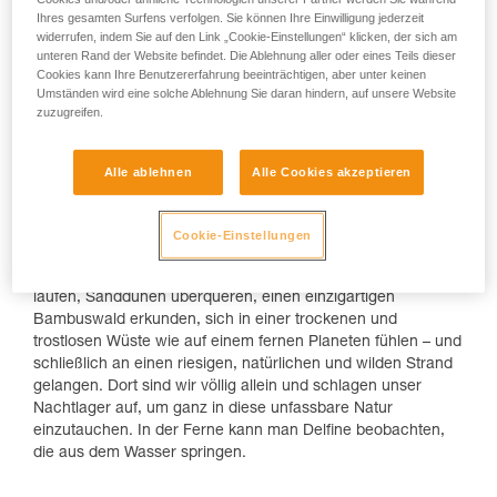
Ihres gesamten Surfens verfolgen. Sie können Ihre Einwilligung jederzeit
Biwakieren auf einem einsamen Strand im
widerrufen, indem Sie auf den Link „Cookie-Einstellungen“ klicken, der sich am
Norden Neuseelands.
unteren Rand der Website befindet. Die Ablehnung aller oder eines Teils dieser
Cookies kann Ihre Benutzererfahrung beeinträchtigen, aber unter keinen
Umständen wird eine solche Ablehnung Sie daran hindern, auf unsere Website
Obwohl Neuseeland in den letzten Jahren immer mehr
zuzugreifen.
Touristen anzog, ist es immer noch ein wildes Naturjuwel.
Man muss sich nur ein wenig von den bekanntesten Orten
entfernen, um die raue Schönheit zu entdecken, in der die
Alle ablehnen
Alle Cookies akzeptieren
Kraft der Elemente allgegenwärtig ist. In nur wenigen Tagen
auf einer Trekkingtour sieht man so unterschiedliche
Landschaften wie sonst nur auf einer langen Reise. Die
Cookie-Einstellungen
landschaftliche Vielfalt ist atemberaubend: Innerhalb von
zwei Tagen kann man über grüne Wiesen voller Schafe
laufen, Sanddünen überqueren, einen einzigartigen
Bambuswald erkunden, sich in einer trockenen und
trostlosen Wüste wie auf einem fernen Planeten fühlen – und
schließlich an einen riesigen, natürlichen und wilden Strand
gelangen. Dort sind wir völlig allein und schlagen unser
Nachtlager auf, um ganz in diese unfassbare Natur
einzutauchen. In der Ferne kann man Delfine beobachten,
die aus dem Wasser springen.