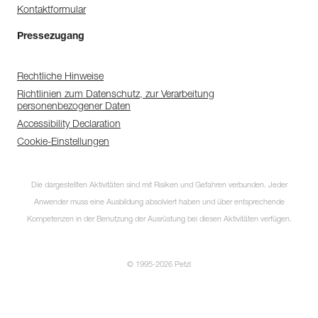
Kontaktformular
Pressezugang
Rechtliche Hinweise
Richtlinien zum Datenschutz, zur Verarbeitung
personenbezogener Daten
Accessibility Declaration
Cookie-Einstellungen
Die dargestellten Aktivitäten sind mit Risiken und Gefahren verbunden. Jeder
Anwender muss eine Ausbildung absolviert haben und über entsprechende
Kompetenzen in der Benutzung der Ausrüstung bei diesen Aktivitäten verfügen.
© 1995-2026 Petzl