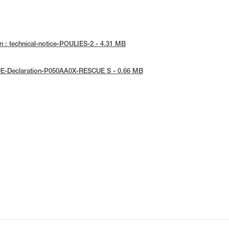
n : technical-notice-POULIES-2 - 4.31 MB
 UE-Declaration-P050AA0X-RESCUE S - 0.66 MB