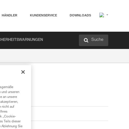
HÄNDLER
KUNDENSERVICE
DOWNLOADS
Suche
CHERHEITSWARNUNGEN
ngsgemäße
n und unseren
te an unsere
akzeptieren,
 nicht auf
Ihres
nk „Cookie-
es Teils dieser
e Ablehnung Sie