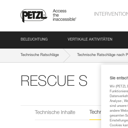
INTERVENTIO
BELEUCHTUNG
VERTIKALE AKTIVITÄTEN
Technische Ratschläge
Technische Ratschläge nach P
RESCUE S
Sie entsc
Wir (PETZL 
Funktioniere
Datenverkehr
Analyse-, W
sind unsere 
andere Webs
Technische Infor
Technische Inhalte
gesamten Sur
Einstellunge
Cookies kann