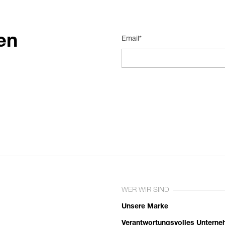
en
Email*
WER WIR SIND
Unsere Marke
Verantwortungsvolles Untern