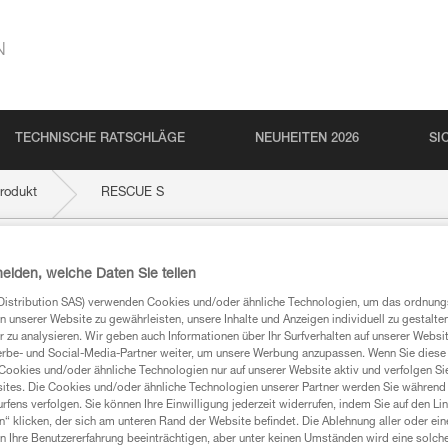
N
TECHNISCHE RATSCHLÄGE
NEUHEITEN 2026
SI
rodukt
RESCUE S
heiden, welche Daten Sie teilen
Distribution SAS) verwenden Cookies und/oder ähnliche Technologien, um das ordnu
n unserer Website zu gewährleisten, unsere Inhalte und Anzeigen individuell zu gestalte
 zu analysieren. Wir geben auch Informationen über Ihr Surfverhalten auf unserer Websi
erbe- und Social-Media-Partner weiter, um unsere Werbung anzupassen. Wenn Sie diese 
Cookies und/oder ähnliche Technologien nur auf unserer Website aktiv und verfolgen Sie
ites. Die Cookies und/oder ähnliche Technologien unserer Partner werden Sie während 
mationen
fens verfolgen. Sie können Ihre Einwilligung jederzeit widerrufen, indem Sie auf den Li
n“ klicken, der sich am unteren Rand der Website befindet. Die Ablehnung aller oder ein
 Ihre Benutzererfahrung beeinträchtigen, aber unter keinen Umständen wird eine solch