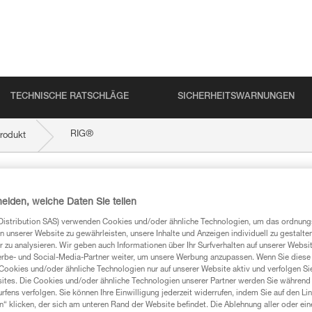
TECHNISCHE RATSCHLÄGE
SICHERHEITSWARNUNGEN
®
RIG
rodukt
heiden, welche Daten Sie teilen
Distribution SAS) verwenden Cookies und/oder ähnliche Technologien, um das ordnu
n unserer Website zu gewährleisten, unsere Inhalte und Anzeigen individuell zu gestalte
 zu analysieren. Wir geben auch Informationen über Ihr Surfverhalten auf unserer Websi
erbe- und Social-Media-Partner weiter, um unsere Werbung anzupassen. Wenn Sie diese 
Cookies und/oder ähnliche Technologien nur auf unserer Website aktiv und verfolgen Sie
mationen
ites. Die Cookies und/oder ähnliche Technologien unserer Partner werden Sie während 
fens verfolgen. Sie können Ihre Einwilligung jederzeit widerrufen, indem Sie auf den Li
n“ klicken, der sich am unteren Rand der Website befindet. Die Ablehnung aller oder ein