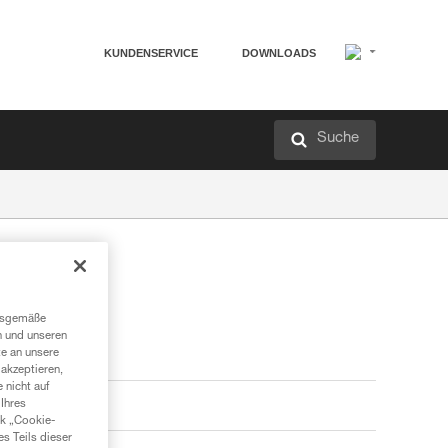
KUNDENSERVICE
DOWNLOADS
Suche
ngsgemäße
n und unseren
te an unsere
akzeptieren,
 nicht auf
Ihres
nk „Cookie-
es Teils dieser