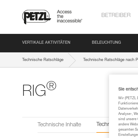
BETREIBER
VERTIKALE AKTIVITÄTEN
BELEUCHTUNG
Technische Ratschläge
Technische Ratschläge nach P
®
RIG
Sie entsc
Wir (PETZL 
Funktioniere
Datenverkehr
Analyse-, W
sind unsere 
Technische Infor
Technische Inhalte
andere Webs
gesamten Sur
Einstellunge