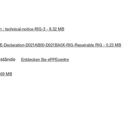
 : technical-notice-RIG-3 - 8.32 MB
UE-Declaration-D021AB00-D021BA0X-RIG-Repairable RIG - 0.23 MB
estände
Entdecken Sie ePPEcentre
1.69 MB