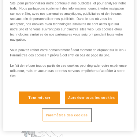
Site, pour personnaliser notre contenu et nos publicités, et pour analyser notre
trafic. Nous partageons également des informations, quant à votre navigation
sur notre Site, avec nos partenaires analytiques, publicitaires et de réseaux
sociaux afin de personnaliser nos publicités. Dans le cas où vous les
Usages et performances du RIG
acceptez, nos cookies et/ou technologies similaires ne sont actifs que sur
notre Site et ne vous suivront pas sur d’autres sites web. Les cookies et/ou
technologies similaires de nos partenaires vous suivront pendant toute votre
navigation.
Vous pouvez retirer votre consentement à tout moment en cliquant sur le lien «
Paramètres des cookies » prévu à cet effet en bas de page du Site.
Le fait de refuser tout ou partie de ces cookies peut dégrader votre expérience
utilisateur, mais en aucun cas ce refus ne vous empêchera d’accéder à notre
Site.
Secours par descente accompagnée avec
les descendeurs RIG et I'D
Tout refuser
Autoriser tous les cookies
Paramètres des cookies