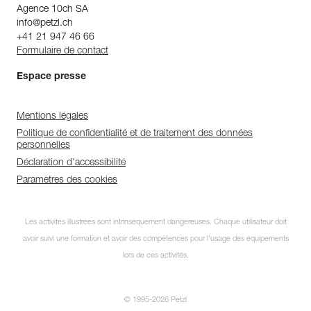
Agence 10ch SA
info@petzl.ch
+41 21 947 46 66
Formulaire de contact
Espace presse
Mentions légales
Politique de confidentialité et de traitement des données
personnelles
Déclaration d'accessibilité
Paramètres des cookies
Les activités illustrées sont intrinsèquement dangereuses. Chaque utilisateur doit
avoir suivi une formation et avoir des compétences pour l’usage des équipements
lors de ces activités.
© 1995-2026 Petzl