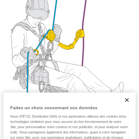
Maîtriser ces techniques nécessite une
formation et un entraînement spécifique. Validez
avec un professionnel votre capacité à refaire
la manipulation, seul, en toute sécurité, avant
de la reproduire en autonomie.
Nous donnons des exemples de techniques
liées à votre activité. Il peut en exister d’autres
que nous ne décrivons pas ici.
Faites un choix concernant vos données
Nous (PETZL Distribution SAS) et nos partenaires utilisons des cookies et/ou
technologies similaires pour nous assurer du bon fonctionnement de notre
Site, pour personnaliser notre contenu et nos publicités, et pour analyser notre
trafic. Nous partageons également des informations, quant à votre navigation
sur notre Site, avec nos partenaires analytiques, publicitaires et de réseaux