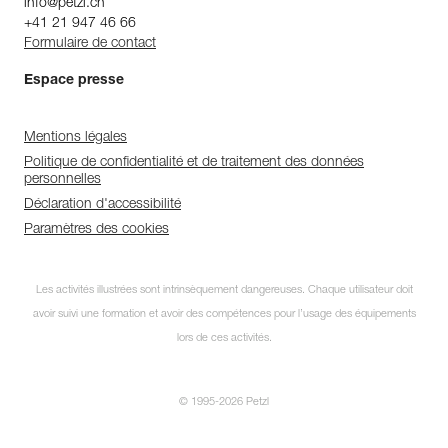
info@petzl.ch
+41 21 947 46 66
Formulaire de contact
Espace presse
Mentions légales
Politique de confidentialité et de traitement des données
personnelles
Déclaration d'accessibilité
Paramètres des cookies
Les activités illustrées sont intrinsèquement dangereuses. Chaque utilisateur doit
avoir suivi une formation et avoir des compétences pour l’usage des équipements
lors de ces activités.
© 1995-2026 Petzl