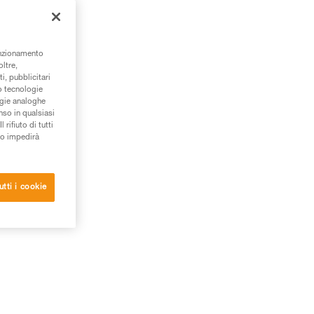
are
unzionamento
oltre,
i, pubblicitari
/o tecnologie
ogie analoghe
nso in qualsiasi
rifiuto di tutti
to impedirà
utti i cookie