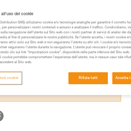
ne sottile o nuova. Questo permette di regol
miglior comfort nella discesa.
all'uso dei cookie
istribution SAS) utilizziamo cookie e/o tecnologie analoghe per garantire il corretto f
 per personalizzare i nostri contenuti e annunci e analizzare il traffico. Condividiamo, in
sulla navigazione dell’utente sul Sito web con i nostri partner di servizi di analisi dei dat
edia al fine di personalizzare le nostre pubblicità. Se l’utente accetta, i nostri cookie e
anno attivi solo sul Sito web e non seguiranno l’utente su altri siti. I cookie e/o tecnol
 dei prodotti utilizzati in questo consiglio prima di
artner seguiranno l’utente durante la navigazione. L’utente può revocare il proprio conse
azioni dell’istruzione tecnica per poter capire queste
do clic sul link “Impostazioni cookie”, disponibile nella parte inferiore del Sito web. Il 
ali cookie potrebbe compromettere l’esperienza dell’utente, ma in nessun caso tale rifiu
i accedere al Sito web.
de una formazione ed un addestramento specifico.
pacità di rifare la manovra, da soli, in piena sicurezza,
ioni cookie
Rifiuta tutti
Accetta t
vostra attività. Ne possono esistere altre che non