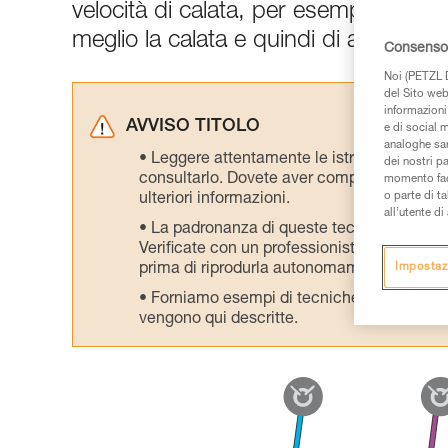
velocità di calata, per esempio su fu
meglio la calata e quindi di avere un 
Consenso 
Noi (PETZL D
del Sito web,
informazioni 
AVVISO TITOLO
e di social m
analoghe sar
Leggere attentamente le istruzioni tecniche
dei nostri p
consultarlo. Dovete aver compreso le inform
momento facen
o parte di t
ulteriori informazioni.
all’utente d
La padronanza di queste tecniche richie
Verificate con un professionista la vostra ca
prima di riprodurla autonomamente.
Impostaz
Forniamo esempi di tecniche relative alla 
vengono qui descritte.