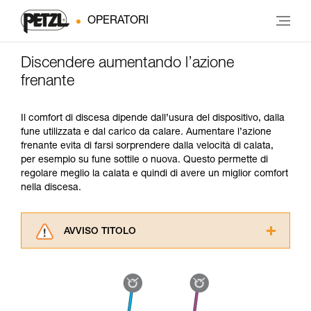
OPERATORI
Discendere aumentando l’azione
frenante
Il comfort di discesa dipende dall’usura del dispositivo, dalla
fune utilizzata e dal carico da calare. Aumentare l’azione
frenante evita di farsi sorprendere dalla velocità di calata,
per esempio su fune sottile o nuova. Questo permette di
regolare meglio la calata e quindi di avere un miglior comfort
nella discesa.
AVVISO TITOLO
Leggere attentamente le istruzioni tecniche dei
prodotti utilizzati in questo consiglio prima di
consultarlo. Dovete aver compreso le
informazioni dell’istruzione tecnica per poter