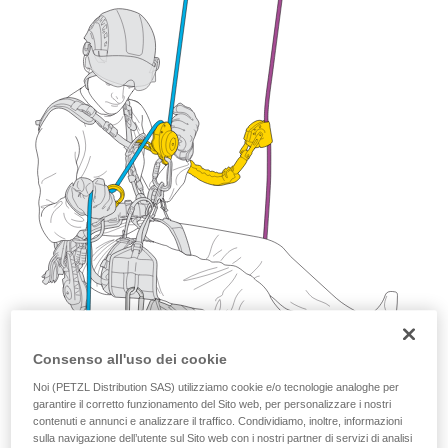
capire queste ulteriori informazioni.
La padronanza di queste tecniche richiede una
formazione ed un addestramento specifico.
Verificate con un professionista la vostra
capacità di rifare la manovra, da soli, in piena
sicurezza, prima di riprodurla autonomamente.
Forniamo esempi di tecniche relative alla vostra
attività. Ne possono esistere altre che non
vengono qui descritte.
Consenso all'uso dei cookie
Noi (PETZL Distribution SAS) utilizziamo cookie e/o tecnologie analoghe per
garantire il corretto funzionamento del Sito web, per personalizzare i nostri
contenuti e annunci e analizzare il traffico. Condividiamo, inoltre, informazioni
sulla navigazione dell’utente sul Sito web con i nostri partner di servizi di analisi