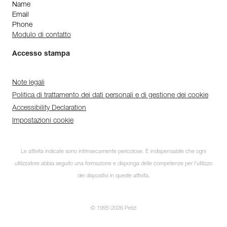
Name
Email
Phone
Modulo di contatto
Accesso stampa
Note legali
Politica di trattamento dei dati personali e di gestione dei cookie
Accessibility Declaration
Impostazioni cookie
Le attività indicate sono intrinsecamente pericolose. È indispensabile che ogni
utilizzatore abbia seguito una formazione e disponga delle competenze per l’utilizzo
dei dispositivi in queste attività.
© 1995-2026 Petzl