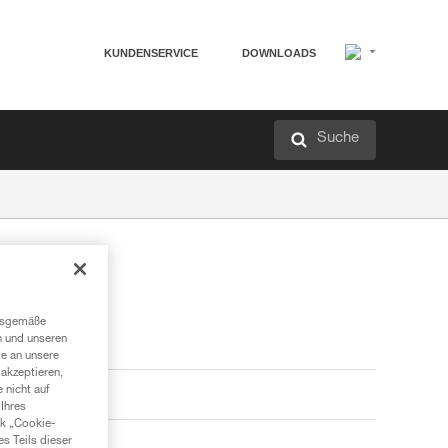
KUNDENSERVICE
DOWNLOADS
Suche
ngsgemäße
n und unseren
te an unsere
akzeptieren,
 nicht auf
Ihres
nk „Cookie-
es Teils dieser