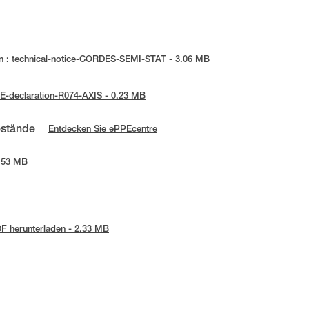
n : technical-notice-CORDES-SEMI-STAT - 3.06 MB
UE-declaration-R074-AXIS - 0.23 MB
estände
Entdecken Sie ePPEcentre
2.53 MB
F herunterladen - 2.33 MB