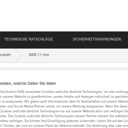
TECHNISCHE RATSCHLÄGE
SICHERHEITSWARNUNGEN
rodukt
AXIS 11 mm
heiden, welche Daten Sie teilen
Distribution SAS) verwenden Cookies und/oder ähnliche Technologien, um das ordnu
n unserer Website zu gewährleisten, unsere Inhalte und Anzeigen individuell zu gestalte
 zu analysieren. Wir geben auch Informationen über Ihr Surfverhalten auf unserer Websi
erbe- und Social-Media-Partner weiter, um unsere Werbung anzupassen. Wenn Sie diese 
mationen
Cookies und/oder ähnliche Technologien nur auf unserer Website aktiv und verfolgen Sie
ites. Die Cookies und/oder ähnliche Technologien unserer Partner werden Sie während 
fens verfolgen. Sie können Ihre Einwilligung jederzeit widerrufen, indem Sie auf den Li
n“ klicken, der sich am unteren Rand der Website befindet. Die Ablehnung aller oder ein