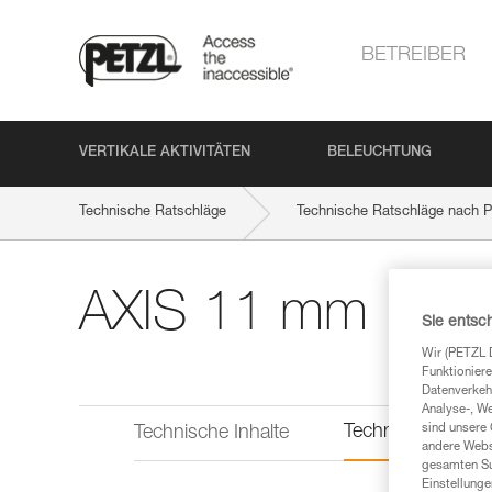
BETREIBER
VERTIKALE AKTIVITÄTEN
BELEUCHTUNG
Technische Ratschläge
Technische Ratschläge nach P
AXIS 11 mm
Sie entsc
Wir (PETZL 
Funktioniere
Datenverkehr
Analyse-, W
Technische Infor
sind unsere 
Technische Inhalte
andere Webs
gesamten Sur
Einstellunge