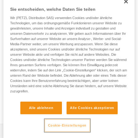
und Sichern eines schweren Werkzeugs bis zu 5 kg bei
Höhenarbeiten. Sein ergonomischer Verbindungspunkt
Sie entscheiden, welche Daten Sie teilen
ermöglicht ein schnelles Ein- und Aushängen für ein
Wir (PETZL Distribution SAS) verwenden Cookies und/oder ähnliche
einfaches Handling.
Technologien, um das ordnungsgemäße Funktionieren unserer Website zu
gewährleisten, unsere Inhalte und Anzeigen individuell zu gestalten und
unseren Datenverkehr zu analysieren. Wir geben auch Informationen über Ihr
Surfverhalten auf unserer Website an unsere Analyse-, Werbe- und Social-
HOW TO Use our solutions for dropped tool
Media-Partner weiter, um unsere Werbung anzupassen. Wenn Sie diese
akzeptieren, sind unsere Cookies und/oder ähnliche Technologien nur auf
prevention
unserer Website aktiv und verfolgen Sie nicht auf andere Websites. Die
Cookies und/oder ähnliche Technologien unserer Partner werden Sie während
Ihres gesamten Surfens verfolgen. Sie können Ihre Einwilligung jederzeit
widerrufen, indem Sie auf den Link „Cookie-Einstellungen“ klicken, der sich am
unteren Rand der Website befindet. Die Ablehnung aller oder eines Teils dieser
Cookies kann Ihre Benutzererfahrung beeinträchtigen, aber unter keinen
Umständen wird eine solche Ablehnung Sie daran hindern, auf unsere Website
zuzugreifen.
Alle ablehnen
Alle Cookies akzeptieren
Cookie-Einstellungen
Leistungsverzeichnis