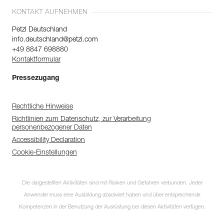
KONTAKT AUFNEHMEN
Petzl Deutschland
info.deutschland@petzl.com
+49 8847 698880
Kontaktformular
Pressezugang
Rechtliche Hinweise
Richtlinien zum Datenschutz, zur Verarbeitung
personenbezogener Daten
Accessibility Declaration
Cookie-Einstellungen
Die dargestellten Aktivitäten sind mit Risiken und Gefahren verbunden. Jeder
Anwender muss eine Ausbildung absolviert haben und über entsprechende
Kompetenzen in der Benutzung der Ausrüstung bei diesen Aktivitäten verfügen.