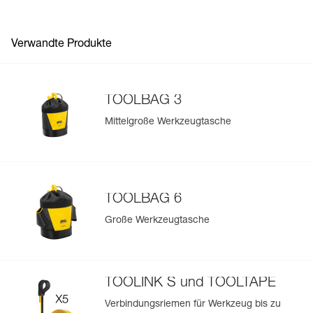
Fügen Sie ein Petzl-Produkt durch das Einscannen seiner
Datamatrix hinzu: Alle Produktinformationen werden
automatisch hochgeladen.
Verwandte Produkte
Importieren und exportieren Sie problemlos die Daten
Ihrer vorhandenen PSA-Bestände.
Sehen Sie sich die Geschichte eines Produkts ab dem
TOOLBAG 3
Herstellungsdatum an.
Mittelgroße Werkzeugtasche
Mehr erfahren
TOOLBAG 6
Große Werkzeugtasche
TOOLINK S und TOOLTAPE
Verbindungsriemen für Werkzeug bis zu