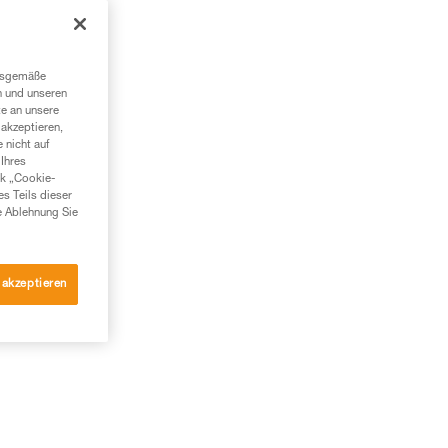
in
ngsgemäße
n und unseren
te an unsere
akzeptieren,
 nicht auf
Ihres
nk „Cookie-
es Teils dieser
e Ablehnung Sie
 akzeptieren