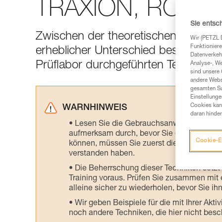
TRAXION, ROLLC
Sie entsc
Zwischen der theoretischen Effizienz
Wir (PETZL 
Funktioniere
erheblicher Unterschied bestehen. Hi
Datenverkehr
Prüflabor durchgeführten Tests.
Analyse-, W
sind unsere 
andere Webs
gesamten Sur
Einstellunge
Cookies kann
WARNHINWEIS
daran hinder
Lesen Sie die Gebrauchsanweisungen der 
aufmerksam durch, bevor Sie diesen zu Ra
Cookie-E
können, müssen Sie zuerst die in der Gebr
verstanden haben.
Die Beherrschung dieser Techniken setzt
Training voraus. Prüfen Sie zusammen mit e
alleine sicher zu wiederholen, bevor Sie ih
Wir geben Beispiele für die mit Ihrer Akt
noch andere Techniken, die hier nicht bes