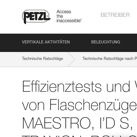
BETREIBER
VERTIKALE AKTIVITÄTEN
BELEUCHTUNG
Technische Ratschläge
Technische Ratschläge nach P
Effizienztests und Wirkungsgrad von Flaschenzügen mit M
Effizienztests un
von Flaschenzüge
MAESTRO, I’D S