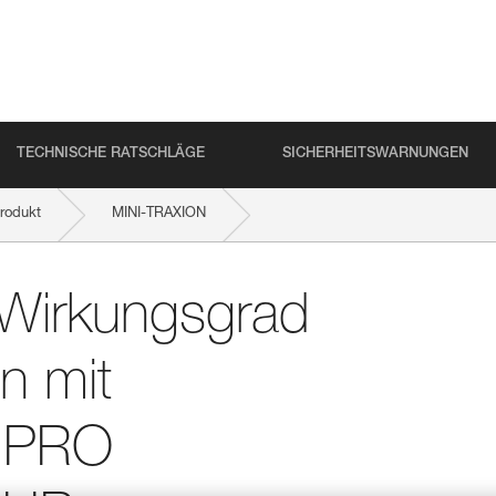
TECHNISCHE RATSCHLÄGE
SICHERHEITSWARNUNGEN
rodukt
MINI-TRAXION
AESTRO, I’D S, PRO TRAXION, ROLLCLIP usw.
d Wirkungsgrad
n mit
, PRO