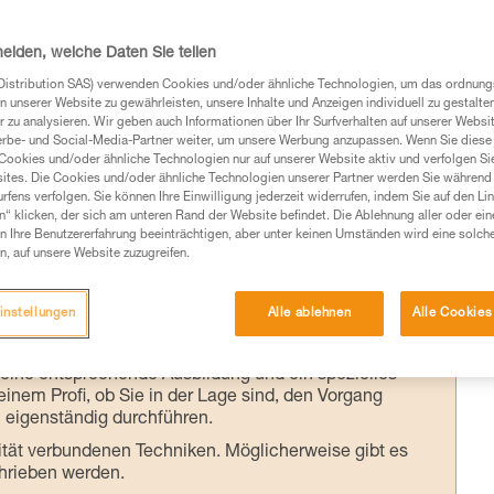
LIP usw.
heiden, welche Daten Sie teilen
 eines Flaschenzugs und der Realität kann e
Distribution SAS) verwenden Cookies und/oder ähnliche Technologien, um das ordnu
n unserer Website zu gewährleisten, unsere Inhalte und Anzeigen individuell zu gestalte
er sind die Ergebnisse der von Petzl im
 zu analysieren. Wir geben auch Informationen über Ihr Surfverhalten auf unserer Websi
erbe- und Social-Media-Partner weiter, um unsere Werbung anzupassen. Wenn Sie diese 
Cookies und/oder ähnliche Technologien nur auf unserer Website aktiv und verfolgen Sie
ites. Die Cookies und/oder ähnliche Technologien unserer Partner werden Sie während 
fens verfolgen. Sie können Ihre Einwilligung jederzeit widerrufen, indem Sie auf den Li
n“ klicken, der sich am unteren Rand der Website befindet. Die Ablehnung aller oder ein
 Ihre Benutzererfahrung beeinträchtigen, aber unter keinen Umständen wird eine solch
n, auf unsere Website zuzugreifen.
Produkte, um die es in diesem Tech Tipp geht,
te ziehen. Um diese Zusatzinformationen verstehen zu
instellungen
Alle ablehnen
Alle Cookies
auchsanweisung enthaltenen Informationen richtig
 eine entsprechende Ausbildung und ein spezielles
inem Profi, ob Sie in der Lage sind, den Vorgang
n eigenständig durchführen.
ivität verbundenen Techniken. Möglicherweise gibt es
chrieben werden.