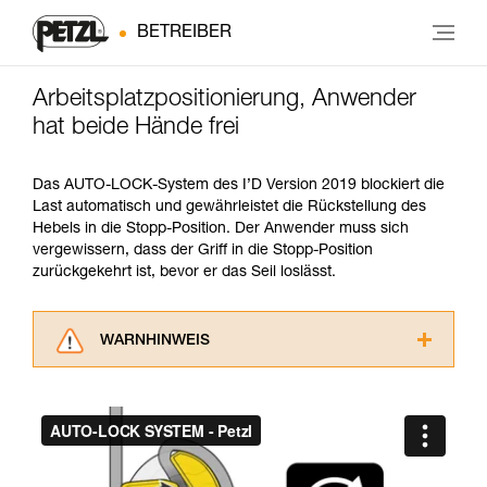
BETREIBER
Arbeitsplatzpositionierung, Anwender
hat beide Hände frei
Das AUTO-LOCK-System des I’D Version 2019 blockiert die
Last automatisch und gewährleistet die Rückstellung des
Hebels in die Stopp-Position. Der Anwender muss sich
vergewissern, dass der Griff in die Stopp-Position
zurückgekehrt ist, bevor er das Seil loslässt.
WARNHINWEIS
Lesen Sie die Gebrauchsanweisungen der
Produkte, um die es in diesem Tech Tipp geht,
aufmerksam durch, bevor Sie diesen zu Rate
ziehen. Um diese Zusatzinformationen
verstehen zu können, müssen Sie zuerst die in