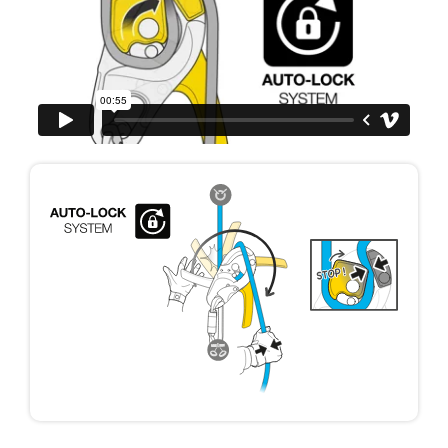
der Gebrauchsanweisung enthaltenen
Informationen richtig verstanden haben.
Die Beherrschung dieser Techniken setzt eine
entsprechende Ausbildung und ein spezielles
Training voraus. Prüfen Sie zusammen mit
einem Profi, ob Sie in der Lage sind, den
Vorgang alleine sicher zu wiederholen, bevor
Sie ihn eigenständig durchführen.
Wir geben Beispiele für die mit Ihrer Aktivität
verbundenen Techniken. Möglicherweise gibt es
noch andere Techniken, die hier nicht
beschrieben werden.