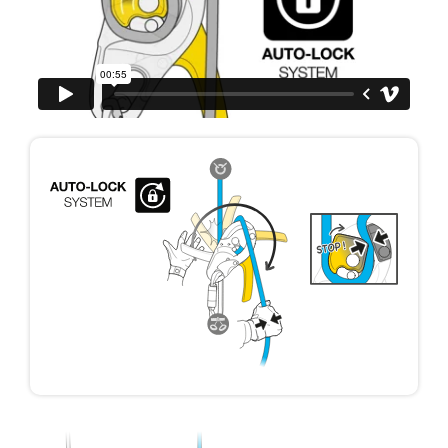
través de un profesional su capacidad para
ejecutar estas técnicas, solo y con total
seguridad, antes de ejecutarlas de forma
autónoma.
Damos ejemplos de técnicas relacionadas con
su actividad. Pueden existir otras que no
describimos aquí.