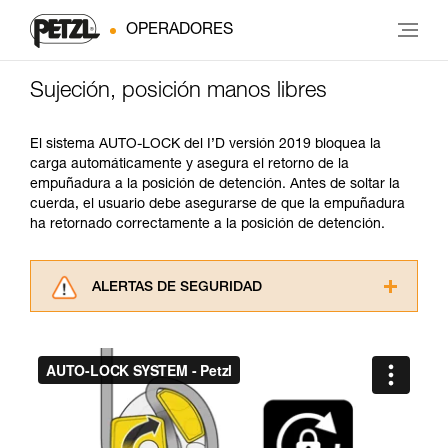
OPERADORES
Sujeción, posición manos libres
El sistema AUTO-LOCK del I’D versión 2019 bloquea la
carga automáticamente y asegura el retorno de la
empuñadura a la posición de detención. Antes de soltar la
cuerda, el usuario debe asegurarse de que la empuñadura
ha retornado correctamente a la posición de detención.
ALERTAS DE SEGURIDAD
Lea atentamente las fichas técnicas de los
productos utilizados en este consejo antes de
consultarlo. Usted debe comprender la
información de la ficha técnica para poder
comprender este complemento informativo.
Dominar estas técnicas requiere una formación
y un entrenamiento específico. Confirme a