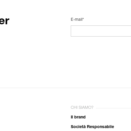
er
E-mail*
CHI SIAMO?
Il brand
Società Responsabile