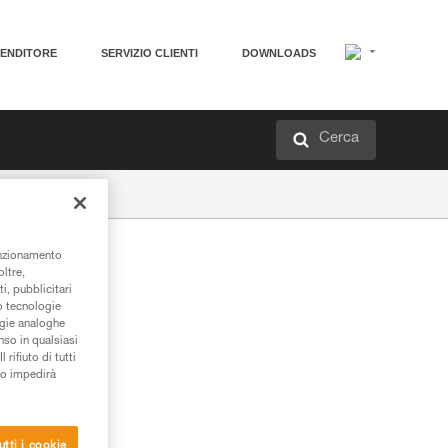
VENDITORE
SERVIZIO CLIENTI
DOWNLOADS
Cerca
unzionamento
oltre,
i, pubblicitari
/o tecnologie
ogie analoghe
nso in qualsiasi
rifiuto di tutti
to impedirà
utti i cookie