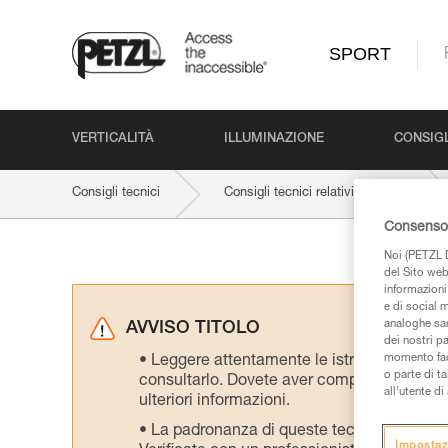
SPORT
VERTICALITÀ
ILLUMINAZIONE
CONSIGL
Consigli tecnici
Consigli tecnici relativi all'attività
Consenso 
Noi (PETZL D
del Sito web,
informazioni 
e di social m
analoghe sar
AVVISO TITOLO
dei nostri p
momento facen
Leggere attentamente le istruzioni tecniche
o parte di t
consultarlo. Dovete aver compreso le inform
all’utente d
ulteriori informazioni.
La padronanza di queste tecniche richie
Impostaz