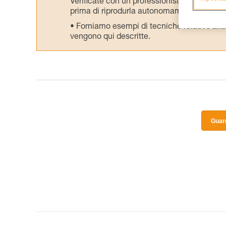
Verificate con un professionista la vostra ca
prima di riprodurla autonomamente.
Forniamo esempi di tecniche relative alla 
vengono qui descritte.
Guard