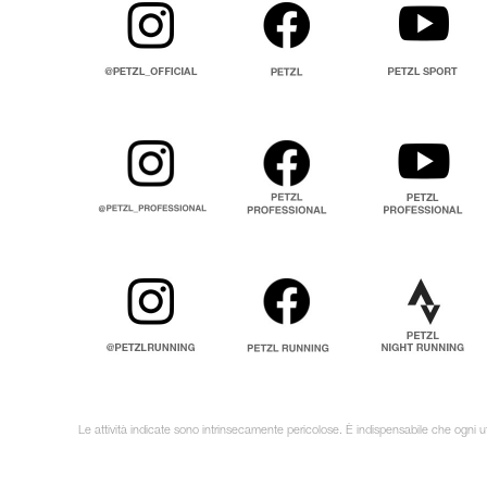
Le attività indicate sono intrinsecamente pericolose. È indispensabile che ogni ut