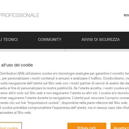
PROFESSIONALE
RI
I TECNICI
COMMUNITY
AVVISI DI SICUREZZA
Arrampicata indoor e in falesia
all'uso dei cookie
istribution SAS) utilizziamo cookie e/o tecnologie analoghe per garantire il corretto f
 per personalizzare i nostri contenuti e annunci e analizzare il traffico. Condividiamo, in
sulla navigazione dell’utente sul Sito web con i nostri partner di servizi di analisi dei dat
edia al fine di personalizzare le nostre pubblicità. Se l’utente accetta, i nostri cookie e
anno attivi solo sul Sito web e non seguiranno l’utente su altri siti. I cookie e/o tecnol
artner seguiranno l’utente durante la navigazione. L’utente può revocare il proprio conse
do clic sul link “Impostazioni cookie”, disponibile nella parte inferiore del Sito web. Il 
 dei prodotti utilizzati in questo consiglio prima di
ali cookie potrebbe compromettere l’esperienza dell’utente, ma in nessun caso tale rifiu
azioni dell’istruzione tecnica per poter capire queste
i accedere al Sito web.
de una formazione ed un addestramento specifico.
ioni cookie
Rifiuta tutti
Accetta t