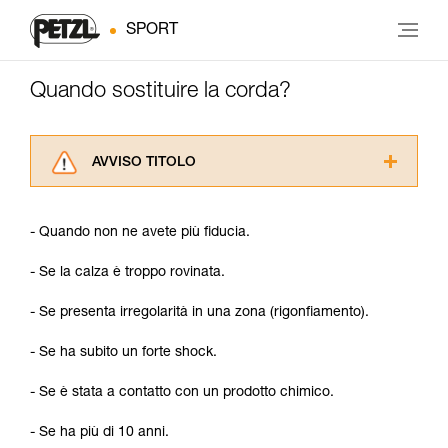
SPORT
Quando sostituire la corda?
AVVISO TITOLO
Leggere attentamente le istruzioni tecniche dei
prodotti utilizzati in questo consiglio prima di
- Quando non ne avete più fiducia.
consultarlo. Dovete aver compreso le
informazioni dell’istruzione tecnica per poter
- Se la calza è troppo rovinata.
capire queste ulteriori informazioni.
La padronanza di queste tecniche richiede una
- Se presenta irregolarità in una zona (rigonfiamento).
formazione ed un addestramento specifico.
Verificate con un professionista la vostra
- Se ha subito un forte shock.
capacità di rifare la manovra, da soli, in piena
sicurezza, prima di riprodurla autonomamente.
- Se è stata a contatto con un prodotto chimico.
Forniamo esempi di tecniche relative alla vostra
attività. Ne possono esistere altre che non
- Se ha più di 10 anni.
vengono qui descritte.