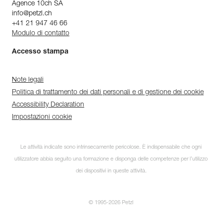
Agence 10ch SA
info@petzl.ch
+41 21 947 46 66
Modulo di contatto
Accesso stampa
Note legali
Politica di trattamento dei dati personali e di gestione dei cookie
Accessibility Declaration
Impostazioni cookie
Le attività indicate sono intrinsecamente pericolose. È indispensabile che ogni
utilizzatore abbia seguito una formazione e disponga delle competenze per l’utilizzo
dei dispositivi in queste attività.
© 1995-2026 Petzl