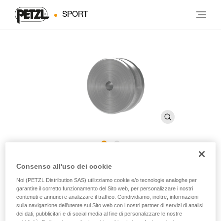
SPORT
Puleggia SIMPLE
Consenso all'uso dei cookie
Noi (PETZL Distribution SAS) utilizziamo cookie e/o tecnologie analoghe per
garantire il corretto funzionamento del Sito web, per personalizzare i nostri
Puleggia per discensore da speleologia SIMPLE
contenuti e annunci e analizzare il traffico. Condividiamo, inoltre, informazioni
sulla navigazione dell’utente sul Sito web con i nostri partner di servizi di analisi
La puleggia sostitutiva consente di prolungare la durata di
dei dati, pubblicitari e di social media al fine di personalizzare le nostre