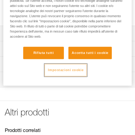
pubblicità. Se l’utente accetta, i nostri cookie e/o tecnologie analoghe saranno
vita dei discensori SIMPLE. È compatibile con la puleggia
attivi solo sul Sito web e non seguiranno l’utente su altri siti. I cookie e/o
superiore e inferiore del discensore SIMPLE (D004AA00) e
tecnologie analoghe dei nostri partner seguiranno l’utente durante la
soltanto la puleggia inferiore del discensore SIMPLE (D04).
navigazione. L’utente può revocare il proprio consenso in qualsiasi momento
facendo clic sul link “Impostazioni cookie”, disponibile nella parte inferiore del
Sito web. Il rifiuto di tutti o parte di tali cookie potrebbe compromettere
l’esperienza dell’utente, ma in nessun caso tale rifiuto impedirà all’utente di
Descrizione
accedere al Sito web.
Consente di prolungare la durata di vita dei discensori
Specifiche tecniche
SIMPLE.
Rifiuta tutti
Accetta tutti i cookie
Compatibile con la puleggia superiore o inferiore del
Peso: 52 g
Informazioni tecniche
discensore da speleologia SIMPLE commercializzato dal
Impostazioni cookie
Dettagli codice
2019 (D004AA00).
Libretto d'uso
Ispezione
Scarica il pdf technical-notice-SIMPLE-2
Compatibile con la puleggia inferiore del discensore da
Codice : D004CA00
speleologia SIMPLE commercializzato tra il 2013 e il 2019
Garanzia : 3 anni
FAQ
(D04).
Confezione : 1
FAQ
See all technical content
Altri prodotti
Prodotti correlati