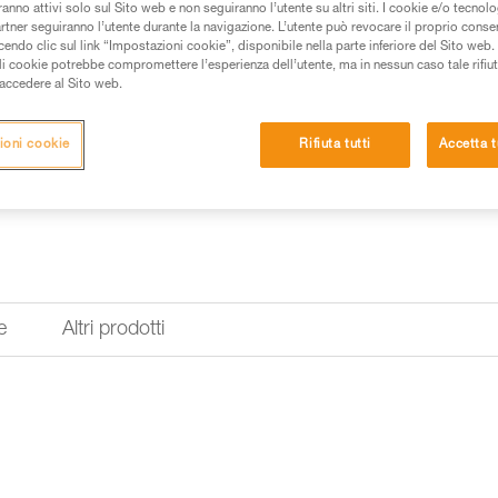
Accessorio fibbie di ricambio c
anno attivi solo sul Sito web e non seguiranno l’utente su altri siti. I cookie e/o tecnol
imbracature AVEN, SUPERAVA
artner seguiranno l’utente durante la navigazione. L’utente può revocare il proprio conse
do clic sul link “Impostazioni cookie”, disponibile nella parte inferiore del Sito web. Il 
ali cookie potrebbe compromettere l’esperienza dell’utente, ma in nessun caso tale rifiu
Richiedi parte al servizio pos
i accedere al Sito web.
ioni cookie
Rifiuta tutti
Accetta t
e
Altri prodotti