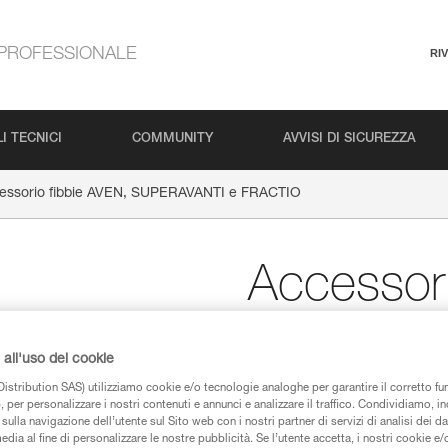
PROFESSIONALE
RI
I TECNICI
COMMUNITY
AVVISI DI SICUREZZA
essorio fibbie AVEN, SUPERAVANTI e FRACTIO
Accessori
SUPERAV
all'uso dei cookie
istribution SAS) utilizziamo cookie e/o tecnologie analoghe per garantire il corretto f
Accessorio fibbie di
 per personalizzare i nostri contenuti e annunci e analizzare il traffico. Condividiamo, in
(confezione da 2)
sulla navigazione dell’utente sul Sito web con i nostri partner di servizi di analisi dei dat
edia al fine di personalizzare le nostre pubblicità. Se l’utente accetta, i nostri cookie e