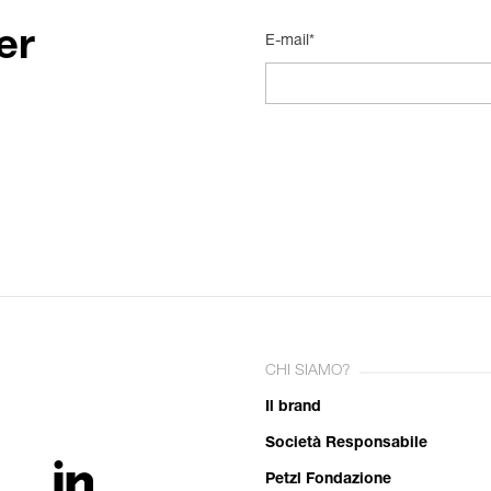
er
E-mail*
CHI SIAMO?
Il brand
Società Responsabile
Petzl Fondazione