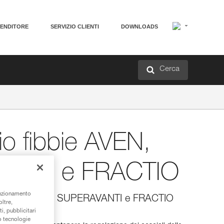
VENDITORE
SERVIZIO CLIENTI
DOWNLOADS
Cerca
o fibbie AVEN,
ANTI e FRACTIO
unzionamento
 ricambio AVEN, SUPERAVANTI e FRACTIO
oltre,
i, pubblicitari
/o tecnologie