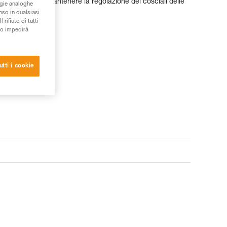
he consente di mantenere la regolazione dei cosciali delle
ogie analoghe
NTI e FRACTIO.
nso in qualsiasi
rifiuto di tutti
to impedirà
t-vendita
utti i cookie