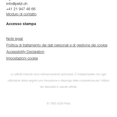
info@petzl.ch
+41 21 947 46 66
Modulo di contatto
Accesso stampa
Note legali
Politica di trattamento dei dati personali e di gestione dei cookie
Accessibility Declaration
Impostazioni cookie
Le attività indicate sono intrinsecamente pericolose. È indispensabile che ogni
utilizzatore abbia seguito una formazione e disponga delle competenze per l’utilizzo
dei dispositivi in queste attività.
© 1995-2026 Petzl