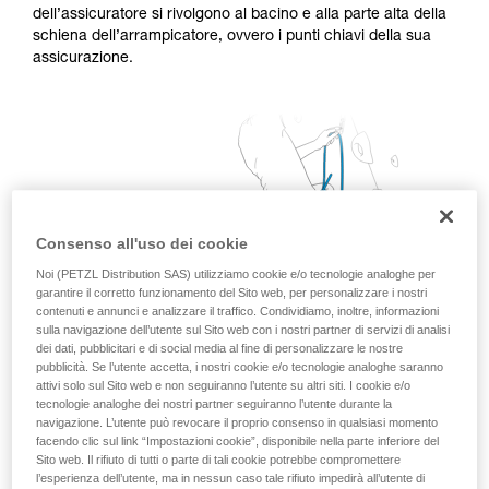
dell’assicuratore si rivolgono al bacino e alla parte alta della
sicurezza, prima di riprodurla autonomamente.
schiena dell’arrampicatore, ovvero i punti chiavi della sua
Forniamo esempi di tecniche relative alla vostra
assicurazione.
attività. Ne possono esistere altre che non
vengono qui descritte.
Consenso all'uso dei cookie
Noi (PETZL Distribution SAS) utilizziamo cookie e/o tecnologie analoghe per
garantire il corretto funzionamento del Sito web, per personalizzare i nostri
contenuti e annunci e analizzare il traffico. Condividiamo, inoltre, informazioni
sulla navigazione dell’utente sul Sito web con i nostri partner di servizi di analisi
dei dati, pubblicitari e di social media al fine di personalizzare le nostre
pubblicità. Se l’utente accetta, i nostri cookie e/o tecnologie analoghe saranno
attivi solo sul Sito web e non seguiranno l’utente su altri siti. I cookie e/o
tecnologie analoghe dei nostri partner seguiranno l’utente durante la
navigazione. L’utente può revocare il proprio consenso in qualsiasi momento
facendo clic sul link “Impostazioni cookie”, disponibile nella parte inferiore del
Sito web. Il rifiuto di tutti o parte di tali cookie potrebbe compromettere
l’esperienza dell’utente, ma in nessun caso tale rifiuto impedirà all’utente di