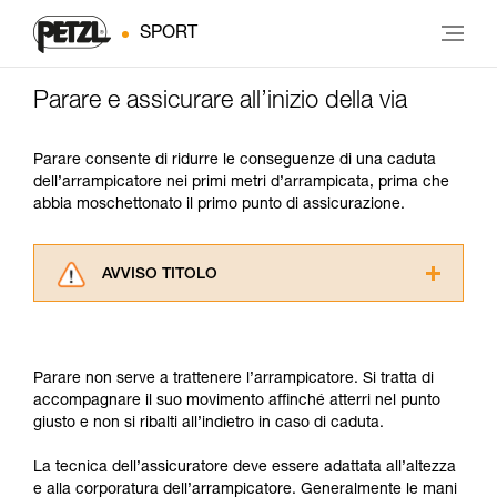
SPORT
Parare e assicurare all’inizio della via
Parare consente di ridurre le conseguenze di una caduta
dell’arrampicatore nei primi metri d’arrampicata, prima che
abbia moschettonato il primo punto di assicurazione.
AVVISO TITOLO
Leggere attentamente le istruzioni tecniche dei
prodotti utilizzati in questo consiglio prima di
consultarlo. Dovete aver compreso le
Parare non serve a trattenere l’arrampicatore. Si tratta di
informazioni dell’istruzione tecnica per poter
accompagnare il suo movimento affinché atterri nel punto
capire queste ulteriori informazioni.
giusto e non si ribalti all’indietro in caso di caduta.
La padronanza di queste tecniche richiede una
formazione ed un addestramento specifico.
La tecnica dell’assicuratore deve essere adattata all’altezza
Verificate con un professionista la vostra
e alla corporatura dell’arrampicatore. Generalmente le mani
capacità di rifare la manovra, da soli, in piena