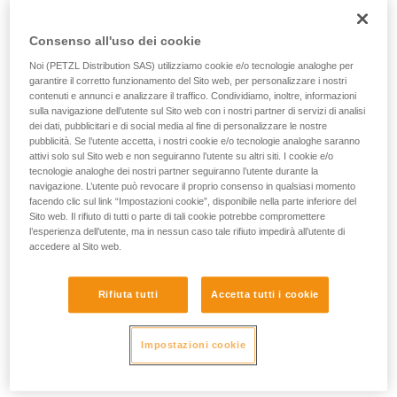
queste due fonti di energia, secondo l'utilizzo.
Consenso all'uso dei cookie
Noi (PETZL Distribution SAS) utilizziamo cookie e/o tecnologie analoghe per
garantire il corretto funzionamento del Sito web, per personalizzare i nostri
contenuti e annunci e analizzare il traffico. Condividiamo, inoltre, informazioni
sulla navigazione dell’utente sul Sito web con i nostri partner di servizi di analisi
dei dati, pubblicitari e di social media al fine di personalizzare le nostre
pubblicità. Se l’utente accetta, i nostri cookie e/o tecnologie analoghe saranno
attivi solo sul Sito web e non seguiranno l’utente su altri siti. I cookie e/o
tecnologie analoghe dei nostri partner seguiranno l’utente durante la
navigazione. L’utente può revocare il proprio consenso in qualsiasi momento
facendo clic sul link “Impostazioni cookie”, disponibile nella parte inferiore del
Sito web. Il rifiuto di tutti o parte di tali cookie potrebbe compromettere
l’esperienza dell’utente, ma in nessun caso tale rifiuto impedirà all’utente di
accedere al Sito web.
Per sapere se la lampada è compatibile con la batteria
ricaricabile CORE, esiste un semplice modo:
Rifiuta tutti
Accetta tutti i cookie
1. Aprire la lampada.
2. Rimuovere le pile.
Impostazioni cookie
3. Osservare l’interno del portapile.