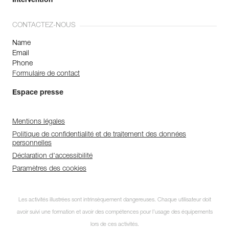
Intervention
CONTACTEZ-NOUS
Name
Email
Phone
Formulaire de contact
Espace presse
Mentions légales
Politique de confidentialité et de traitement des données
personnelles
Déclaration d'accessibilité
Paramètres des cookies
Les activités illustrées sont intrinsèquement dangereuses. Chaque utilisateur doit
avoir suivi une formation et avoir des compétences pour l’usage des équipements
lors de ces activités.