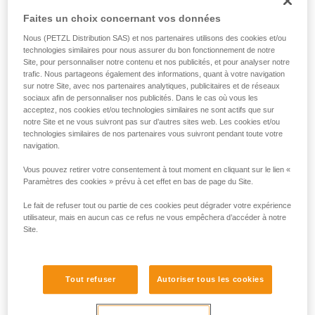
chacune de ces deux sources d’énergie, selon l’usage.
Faites un choix concernant vos données
Nous (PETZL Distribution SAS) et nos partenaires utilisons des cookies et/ou
technologies similaires pour nous assurer du bon fonctionnement de notre
Site, pour personnaliser notre contenu et nos publicités, et pour analyser notre
trafic. Nous partageons également des informations, quant à votre navigation
sur notre Site, avec nos partenaires analytiques, publicitaires et de réseaux
sociaux afin de personnaliser nos publicités. Dans le cas où vous les
acceptez, nos cookies et/ou technologies similaires ne sont actifs que sur
notre Site et ne vous suivront pas sur d’autres sites web. Les cookies et/ou
technologies similaires de nos partenaires vous suivront pendant toute votre
navigation.
Vous pouvez retirer votre consentement à tout moment en cliquant sur le lien «
Paramètres des cookies » prévu à cet effet en bas de page du Site.
Pour savoir si votre lampe frontale est compatible avec la
batterie rechargeable CORE, il existe un moyen simple :
Le fait de refuser tout ou partie de ces cookies peut dégrader votre expérience
utilisateur, mais en aucun cas ce refus ne vous empêchera d’accéder à notre
1. Ouvrez votre lampe.
Site.
2. Retirez les piles.
3. Observez l’intérieur du boîtier.
Tout refuser
Autoriser tous les cookies
• Si le boîtier piles est comme sur le dessin ci-dessous, alors
CORE n’est pas compatible avec votre lampe.