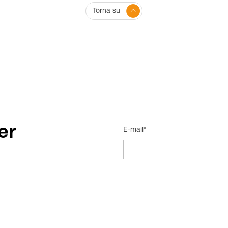
Torna su
er
E-mail*