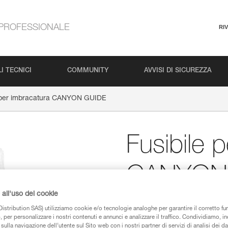
PROFESSIONALE
RI
I TECNICI
COMMUNITY
AVVISI DI SICUREZZA
e per imbracatura CANYON GUIDE
Fusibile 
CANYON
all'uso dei cookie
Fusibile per imbraca
istribution SAS) utilizziamo cookie e/o tecnologie analoghe per garantire il corretto f
 per personalizzare i nostri contenuti e annunci e analizzare il traffico. Condividiamo, in
Il fusibile per imbracatura CA
sulla navigazione dell’utente sul Sito web con i nostri partner di servizi di analisi dei dat