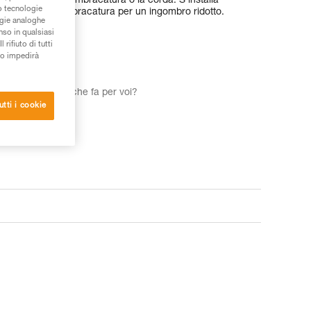
 danneggiare l’imbracatura o la corda. S'installa
/o tecnologie
o apribile dell’imbracatura per un ingombro ridotto.
ogie analoghe
nso in qualsiasi
rifiuto di tutti
to impedirà
re l'imbragatura che fa per voi?
utti i cookie
IUSTA