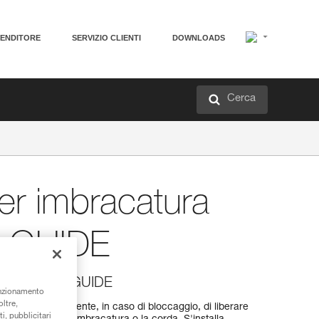
VENDITORE
SERVIZIO CLIENTI
DOWNLOADS
Cerca
per imbracatura
 GUIDE
tura CANYON GUIDE
unzionamento
oltre,
NYON GUIDE consente, in caso di bloccaggio, di liberare
i, pubblicitari