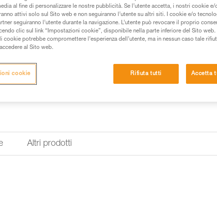
rapidamente una persona, senza
edia al fine di personalizzare le nostre pubblicità. Se l’utente accetta, i nostri cookie e
direttamente sul punto di attacc
anno attivi solo sul Sito web e non seguiranno l’utente su altri siti. I cookie e/o tecnol
artner seguiranno l’utente durante la navigazione. L’utente può revocare il proprio conse
do clic sul link “Impostazioni cookie”, disponibile nella parte inferiore del Sito web. Il 
Trova un rivenditore
ali cookie potrebbe compromettere l’esperienza dell’utente, ma in nessun caso tale rifiu
i accedere al Sito web.
Avete bisogno d'aiuto per trova
ioni cookie
Rifiuta tutti
Accetta t
TROVARE L'IMBRAGATURA G
e
Altri prodotti