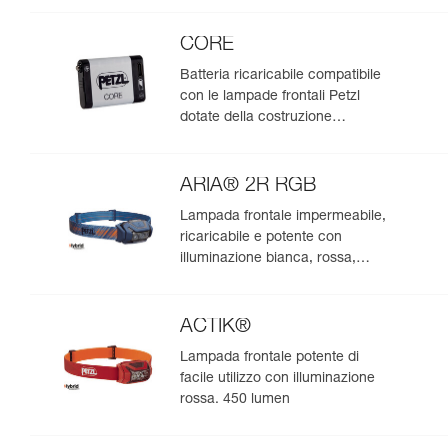
CORE
Batteria ricaricabile compatibile
con le lampade frontali Petzl
dotate della costruzione
HYBRID CONCEPT
ARIA® 2R RGB
Lampada frontale impermeabile,
ricaricabile e potente con
illuminazione bianca, rossa,
verde e blu, ideale per
l’osservazione nella natura. 625
lumen
ACTIK®
Lampada frontale potente di
facile utilizzo con illuminazione
rossa. 450 lumen