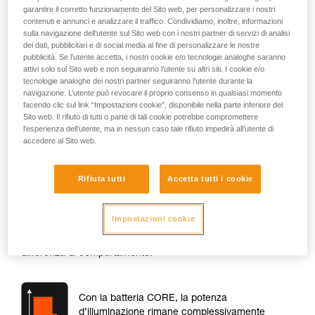
garantire il corretto funzionamento del Sito web, per personalizzare i nostri
contenuti e annunci e analizzare il traffico. Condividiamo, inoltre, informazioni
sulla navigazione dell’utente sul Sito web con i nostri partner di servizi di analisi
dei dati, pubblicitari e di social media al fine di personalizzare le nostre
pubblicità. Se l’utente accetta, i nostri cookie e/o tecnologie analoghe saranno
attivi solo sul Sito web e non seguiranno l’utente su altri siti. I cookie e/o
tecnologie analoghe dei nostri partner seguiranno l’utente durante la
navigazione. L’utente può revocare il proprio consenso in qualsiasi momento
facendo clic sul link “Impostazioni cookie”, disponibile nella parte inferiore del
Sito web. Il rifiuto di tutti o parte di tali cookie potrebbe compromettere
l’esperienza dell’utente, ma in nessun caso tale rifiuto impedirà all’utente di
Potenza
accedere al Sito web.
All’accensione della lampada, la sua potenza è
Rifiuta tutti
Accetta tutti i cookie
sostanzialmente la stessa se si usassero delle pile o una
batteria CORE. La differenza di potenza all’accensione può
essere dell’ordine del 10 % massimo.
Impostazioni cookie
Al contrario, durante l’utilizzo della lampada, esiste una
differenza di comportamento:
Con la batteria CORE, la potenza
d’illuminazione rimane complessivamente