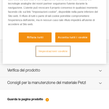
tecnologie analoghe dei nostri partner seguiranno l’utente durante la
navigazione. L’utente può revocare il proprio consenso in qualsiasi momento
facendo clic sul link “Impostazioni cookie”, disponibile nella parte inferiore del
Nuova norma per lo scialpinismo: posso
Sito web. Il rifiuto di tutti o parte di tali cookie potrebbe compromettere
l’esperienza dell’utente, ma in nessun caso tale rifiuto impedirà all’utente di
continuare a utilizzare il mio casco METEOR,
accedere al Sito web.
METEORA o SIROCCO?
Rifiuta tutti
Accetta tutti i cookie
Scarica la scheda tecnica (PDF)
Impostazioni cookie
Technical Notice
Procedura di verifica del DPI
verif-EPI-casques-SPORT-procedure-IT
Verifica del prodotto
verif-EPI-casque-SPORT-suivi-IT
Consigli per la manutenzione del materiale Petzl
entretien-casques-IT
Guarda la pagina prodotto