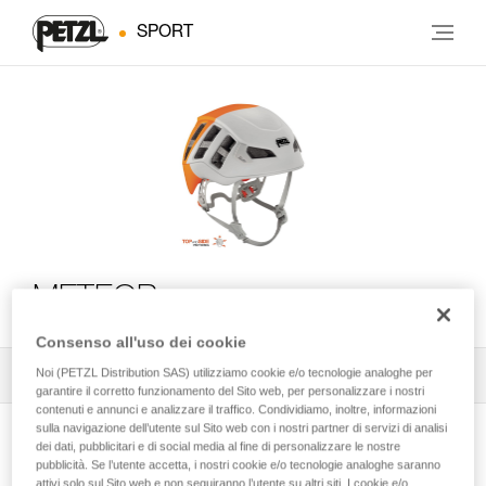
SPORT
METEOR
Consenso all'uso dei cookie
Noi (PETZL Distribution SAS) utilizziamo cookie e/o tecnologie analoghe per
Tutti i consigli tecnici
1
Filtro
garantire il corretto funzionamento del Sito web, per personalizzare i nostri
contenuti e annunci e analizzare il traffico. Condividiamo, inoltre, informazioni
sulla navigazione dell’utente sul Sito web con i nostri partner di servizi di analisi
dei dati, pubblicitari e di social media al fine di personalizzare le nostre
pubblicità. Se l’utente accetta, i nostri cookie e/o tecnologie analoghe saranno
attivi solo sul Sito web e non seguiranno l’utente su altri siti. I cookie e/o