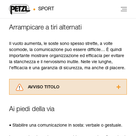
SPORT
Arrampicare a tiri alternati
Il vuoto aumenta, le soste sono spesso strette, a volte
scomode, la comunicazione può essere difficile… È quindi
importante mostrare organizzazione ed efficacia per evitare
la stanchezza e il nervosismo inutile. Nelle vie lunghe,
l’efficacia è una garanzia di sicurezza, ma anche di piacere.
AVVISO TITOLO
Leggere attentamente le istruzioni tecniche dei
prodotti utilizzati in questo consiglio prima di
Ai piedi della via
consultarlo. Dovete aver compreso le
informazioni dell’istruzione tecnica per poter
capire queste ulteriori informazioni.
• Stabilire una comunicazione in sosta: verbale o gestuale.
La padronanza di queste tecniche richiede una
formazione ed un addestramento specifico.