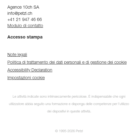
Agence 10ch SA
info@petzl.ch
+41 21 947 46 66
Modulo di contatto
Accesso stampa
Note legali
Politica di trattamento dei dati personali e di gestione dei cookie
Accessibility Declaration
Impostazioni cookie
Le attività indicate sono intrinsecamente pericolose. È indispensabile che ogni
utilizzatore abbia seguito una formazione e disponga delle competenze per l’utilizzo
dei dispositivi in queste attività.
© 1995-2026 Petzl