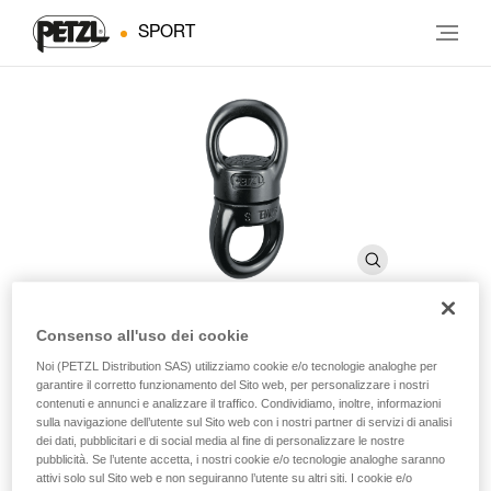
SPORT
Consenso all'uso dei cookie
SWIVEL S
Noi (PETZL Distribution SAS) utilizziamo cookie e/o tecnologie analoghe per
garantire il corretto funzionamento del Sito web, per personalizzare i nostri
contenuti e annunci e analizzare il traffico. Condividiamo, inoltre, informazioni
sulla navigazione dell’utente sul Sito web con i nostri partner di servizi di analisi
Girello montato su cuscinetti a sfere
dei dati, pubblicitari e di social media al fine di personalizzare le nostre
pubblicità. Se l’utente accetta, i nostri cookie e/o tecnologie analoghe saranno
Si posiziona tra il carico e la corda, per consentire al carico
attivi solo sul Sito web e non seguiranno l’utente su altri siti. I cookie e/o