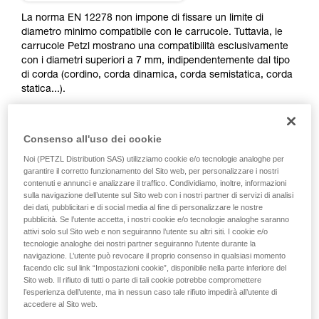
Verificate con un professionista la vostra
capacità di rifare la manovra, da soli, in piena
La norma EN 12278 non impone di fissare un limite di
sicurezza, prima di riprodurla autonomamente.
diametro minimo compatibile con le carrucole. Tuttavia, le
Forniamo esempi di tecniche relative alla vostra
carrucole Petzl mostrano una compatibilità esclusivamente
attività. Ne possono esistere altre che non
con i diametri superiori a 7 mm, indipendentemente dal tipo
vengono qui descritte.
di corda (cordino, corda dinamica, corda semistatica, corda
statica...).
L’utilizzo di cordini nelle carrucole è comune: cordino
accessorio in un paranco mariner doppio, recuperi vari,
Consenso all'uso dei cookie
recupero o soccorso con PUR LINE e RAD LINE...
Noi (PETZL Distribution SAS) utilizziamo cookie e/o tecnologie analoghe per
garantire il corretto funzionamento del Sito web, per personalizzare i nostri
Alcune carrucole presentano uno spazio tra la puleggia e le
contenuti e annunci e analizzare il traffico. Condividiamo, inoltre, informazioni
flange, in cui un cordino sottile può incastrarsi nel caso di
sulla navigazione dell’utente sul Sito web con i nostri partner di servizi di analisi
una trazione angolare. Non sono quindi compatibili con le
dei dati, pubblicitari e di social media al fine di personalizzare le nostre
pubblicità. Se l’utente accetta, i nostri cookie e/o tecnologie analoghe saranno
corde di piccolo diametro. Alcune carrucole possono essere
attivi solo sul Sito web e non seguiranno l’utente su altri siti. I cookie e/o
utilizzate con cordini di piccolo diametro, tranne casi
tecnologie analoghe dei nostri partner seguiranno l’utente durante la
particolari (vedi tabella sotto). Più piccolo è il diametro della
navigazione. L’utente può revocare il proprio consenso in qualsiasi momento
corda, maggiore è il rischio di deragliamento, in particolare
facendo clic sul link “Impostazioni cookie”, disponibile nella parte inferiore del
con un diametro inferiore a 5 mm. Rispettare sempre i limiti
Sito web. Il rifiuto di tutti o parte di tali cookie potrebbe compromettere
di utilizzo e resistenza del cordino, indicati nella nota
l’esperienza dell’utente, ma in nessun caso tale rifiuto impedirà all’utente di
accedere al Sito web.
informativa e/o nelle indicazioni del fabbricante.