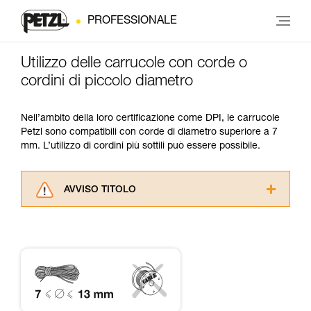
PROFESSIONALE
Utilizzo delle carrucole con corde o
cordini di piccolo diametro
Nell’ambito della loro certificazione come DPI, le carrucole
Petzl sono compatibili con corde di diametro superiore a 7
mm. L’utilizzo di cordini più sottili può essere possibile.
AVVISO TITOLO
Leggere attentamente le istruzioni tecniche dei
prodotti utilizzati in questo consiglio prima di
consultarlo. Dovete aver compreso le
informazioni dell’istruzione tecnica per poter
capire queste ulteriori informazioni.
La padronanza di queste tecniche richiede una
formazione ed un addestramento specifico.