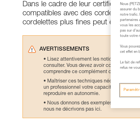
Dans le cadre de leur certification en
Nous (PETZL 
assurer du b
compatibles avec des cordes de diam
notre trafic
partenaires 
cordelettes plus fines peut être poss
vous les acc
pas sur d’au
toute votre 
Vous pouvez 
AVERTISSEMENTS
cet effet en
Lisez attentivement les notices technique
Le fait de r
consulter. Vous devez avoir compris les in
refus ne vou
comprendre ce complément d’informations
Maîtriser ces techniques nécessite une f
un professionnel votre capacité à refaire la
Paramètr
reproduire en autonomie.
Nous donnons des exemples de techniques l
nous ne décrivons pas ici.