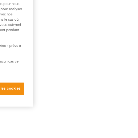
res pour nous
 pour analyser
avec nos
ns le cas où
 vous suivront
ront pendant
kies » prévu à
aucun cas ce
 les cookies