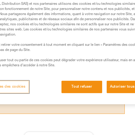
 tant qu’EPI, les poulies Petzl sont
Distribution SAS) et nos partenaires utilisons des cookies et/ou technologies similai
on fonctionnement de notre Site, pour personnaliser notre contenu et nos publicités, et
ètre supérieur à 7 mm. L’utilisation de
. Nous partageons également des informations, quant à votre navigation sur notre Site, 
analytiques, publicitaires et de réseaux sociaux afin de personnaliser nos publicités. Da
ible.
eptez, nos cookies et/ou technologies similaires ne sont actifs que sur notre Site et ne
tres sites web. Les cookies et/ou technologies similaires de nos partenaires vous suiv
navigation.
retirer votre consentement à tout moment en cliquant sur le lien « Paramètres des coo
 bas de page du Site.
s des produits utilisés dans ce conseil avant de le
efuser tout ou partie de ces cookies peut dégrader votre expérience utilisateur, mais en 
formations de la notice technique pour pouvoir
s empêchera d’accéder à notre Site.
.
ormation et un entraînement spécifique. Validez avec
 manipulation, seul, en toute sécurité, avant de la
es des cookies
Tout refuser
Autoriser tous
iées à votre activité. Il peut en exister d’autres que