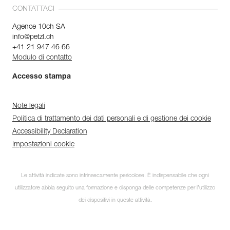
CONTATTACI
Agence 10ch SA
info@petzl.ch
+41 21 947 46 66
Modulo di contatto
Accesso stampa
Note legali
Politica di trattamento dei dati personali e di gestione dei cookie
Accessibility Declaration
Impostazioni cookie
Le attività indicate sono intrinsecamente pericolose. È indispensabile che ogni
utilizzatore abbia seguito una formazione e disponga delle competenze per l’utilizzo
dei dispositivi in queste attività.