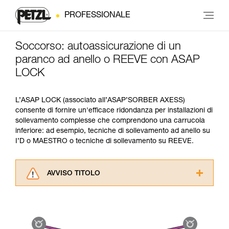
PROFESSIONALE
Soccorso: autoassicurazione di un
paranco ad anello o REEVE con ASAP
LOCK
L’ASAP LOCK (associato all’ASAP’SORBER AXESS)
consente di fornire un'efficace ridondanza per installazioni di
sollevamento complesse che comprendono una carrucola
inferiore: ad esempio, tecniche di sollevamento ad anello su
I’D o MAESTRO o tecniche di sollevamento su REEVE.
AVVISO TITOLO
Leggere attentamente le istruzioni tecniche dei
prodotti utilizzati in questo consiglio prima di
consultarlo. Dovete aver compreso le
informazioni dell’istruzione tecnica per poter