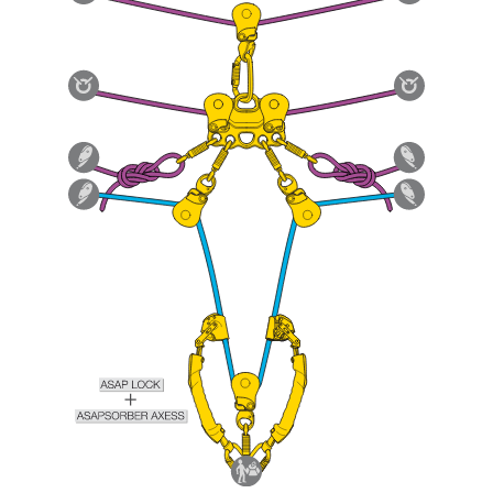
capire queste ulteriori informazioni.
La padronanza di queste tecniche richiede una
formazione ed un addestramento specifico.
Verificate con un professionista la vostra
capacità di rifare la manovra, da soli, in piena
sicurezza, prima di riprodurla autonomamente.
Forniamo esempi di tecniche relative alla vostra
attività. Ne possono esistere altre che non
vengono qui descritte.