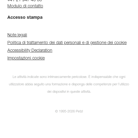
+41 21 947 46 66
Modulo di contatto
Accesso stampa
Note legali
Politica di trattamento dei dati personali e di gestione dei cookie
Accessibility Declaration
Impostazioni cookie
Le attività indicate sono intrinsecamente pericolose. È indispensabile che ogni
utilizzatore abbia seguito una formazione e disponga delle competenze per l’utilizzo
dei dispositivi in queste attività.
© 1995-2026 Petzl