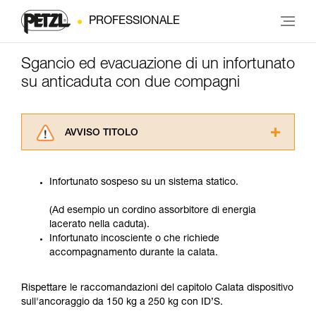
PROFESSIONALE
Sgancio ed evacuazione di un infortunato
su anticaduta con due compagni
AVVISO TITOLO
Leggere attentamente le istruzioni tecniche dei
prodotti utilizzati in questo consiglio prima di
Infortunato sospeso su un sistema statico.
consultarlo. Dovete aver compreso le
informazioni dell’istruzione tecnica per poter
(Ad esempio un cordino assorbitore di energia
capire queste ulteriori informazioni.
lacerato nella caduta).
La padronanza di queste tecniche richiede una
Infortunato incosciente o che richiede
formazione ed un addestramento specifico.
accompagnamento durante la calata.
Verificate con un professionista la vostra
capacità di rifare la manovra, da soli, in piena
sicurezza, prima di riprodurla autonomamente.
Rispettare le raccomandazioni del capitolo Calata dispositivo
Forniamo esempi di tecniche relative alla vostra
sull'ancoraggio da 150 kg a 250 kg con ID’S.
attività. Ne possono esistere altre che non