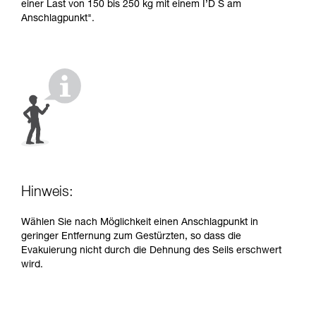
einem Profi, ob Sie in der Lage sind, den
einer Last von 150 bis 250 kg mit einem I’D S am
Vorgang alleine sicher zu wiederholen, bevor
Anschlagpunkt".
Sie ihn eigenständig durchführen.
Wir geben Beispiele für die mit Ihrer Aktivität
verbundenen Techniken. Möglicherweise gibt es
noch andere Techniken, die hier nicht
beschrieben werden.
Hinweis:
Wählen Sie nach Möglichkeit einen Anschlagpunkt in
geringer Entfernung zum Gestürzten, so dass die
Evakuierung nicht durch die Dehnung des Seils erschwert
wird.