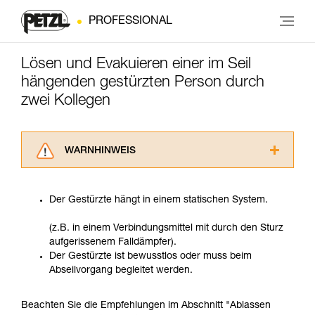
PROFESSIONAL
Lösen und Evakuieren einer im Seil
hängenden gestürzten Person durch
zwei Kollegen
WARNHINWEIS
Lesen Sie die Gebrauchsanweisungen der
Produkte, um die es in diesem Tech Tipp geht,
Der Gestürzte hängt in einem statischen System.
aufmerksam durch, bevor Sie diesen zu Rate
ziehen. Um diese Zusatzinformationen
(z.B. in einem Verbindungsmittel mit durch den Sturz
verstehen zu können, müssen Sie zuerst die in
aufgerissenem Falldämpfer).
der Gebrauchsanweisung enthaltenen
Der Gestürzte ist bewusstlos oder muss beim
Informationen richtig verstanden haben.
Abseilvorgang begleitet werden.
Die Beherrschung dieser Techniken setzt eine
entsprechende Ausbildung und ein spezielles
Training voraus. Prüfen Sie zusammen mit
Beachten Sie die Empfehlungen im Abschnitt "Ablassen