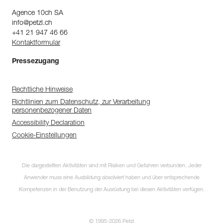
Agence 10ch SA
info@petzl.ch
+41 21 947 46 66
Kontaktformular
Pressezugang
Rechtliche Hinweise
Richtlinien zum Datenschutz, zur Verarbeitung
personenbezogener Daten
Accessibility Declaration
Cookie-Einstellungen
Die dargestellten Aktivitäten sind mit Risiken und Gefahren verbunden. Jeder
Anwender muss eine Ausbildung absolviert haben und über entsprechende
Kompetenzen in der Benutzung der Ausrüstung bei diesen Aktivitäten verfügen.
© 1995-2026 Petzl