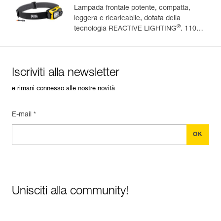
Lampada frontale potente, compatta,
leggera e ricaricabile, dotata della
Gestisci e controlla facilmente i tuoi DPI
®
tecnologia REACTIVE LIGHTING
. 1100
lumen
Aggiungi un prodotto Petzl semplicemente scansionando il
suo datamatrix: tutte le informazioni sul prodotto saranno
compilate automaticamente.
Iscriviti alla newsletter
Importa ed esporta facilmente i dati dei tuoi DPI esistenti.
e rimani connesso alle nostre novità
Visualizza lo storico di un prodotto dalla sua data di
produzione.
E-mail *
Per saperne di più
Unisciti alla community!