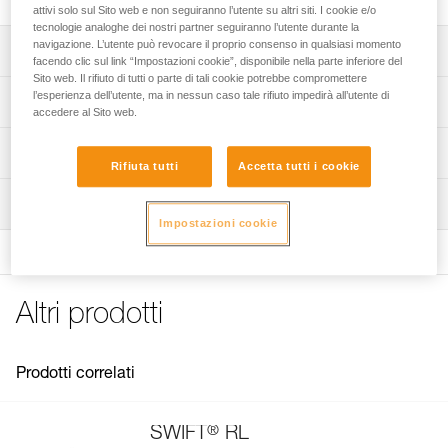
attivi solo sul Sito web e non seguiranno l’utente su altri siti. I cookie e/o
tecnologie analoghe dei nostri partner seguiranno l’utente durante la
navigazione. L’utente può revocare il proprio consenso in qualsiasi momento
Descrizione
facendo clic sul link “Impostazioni cookie”, disponibile nella parte inferiore del
Sito web. Il rifiuto di tutti o parte di tali cookie potrebbe compromettere
Fascia elastica di ricambio per la lampada frontale SWIFT
l’esperienza dell’utente, ma in nessun caso tale rifiuto impedirà all’utente di
Specifiche tecniche
accedere al Sito web.
RL.
Peso: 26 g
Informazioni tecniche
Rifiuta tutti
Accetta tutti i cookie
Dettagli codice
Libretto d'uso
Ispezione
Scarica il pdf technical-notice-PRO 28mm Headband-1
Codice : E092FB00
Impostazioni cookie
Colore(i) : nero
FAQ
Garanzia : 3 anni
FAQ
Confezione : 1
See all technical content
Altri prodotti
Prodotti correlati
®
SWIFT
RL