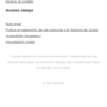
Modulo di contatto
Accesso stampa
Note legali
Politica di trattamento dei dati personali e di gestione dei cookie
Accessibility Declaration
Impostazioni cookie
Le attività indicate sono intrinsecamente pericolose. È indispensabile che ogni
utilizzatore abbia seguito una formazione e disponga delle competenze per l’utilizzo
dei dispositivi in queste attività.
© 1995-2026 Petzl