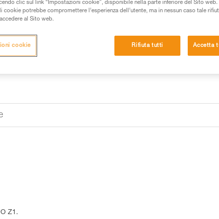
2 DUO Z1.
do clic sul link “Impostazioni cookie”, disponibile nella parte inferiore del Sito web. Il 
ali cookie potrebbe compromettere l’esperienza dell’utente, ma in nessun caso tale rifiu
i accedere al Sito web.
Trova un rivenditore
ioni cookie
Rifiuta tutti
Accetta t
e
UO Z1.