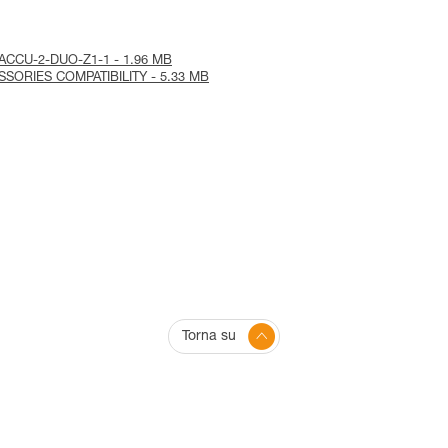
ice-ACCU-2-DUO-Z1-1 - 1.96 MB
ESSORIES COMPATIBILITY - 5.33 MB
Torna su