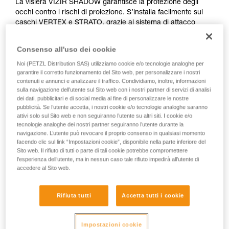
La visiera VIZIR SHADOW garantisce la protezione degli
occhi contro i rischi di proiezione. S’installa facilmente sui
caschi VERTEX e STRATO, grazie al sistema di attacco
EASYCLIP. Possiede un filtro di protezione solare per uso
professionale (classe GL2) e beneficia anche del trattamento
Consenso all'uso dei cookie
antigraffio e antiappannamento.
Noi (PETZL Distribution SAS) utilizziamo cookie e/o tecnologie analoghe per
garantire il corretto funzionamento del Sito web, per personalizzare i nostri
contenuti e annunci e analizzare il traffico. Condividiamo, inoltre, informazioni
sulla navigazione dell’utente sul Sito web con i nostri partner di servizi di analisi
How to install visors on Petzl VERTEX ans
dei dati, pubblicitari e di social media al fine di personalizzare le nostre
STRATO helmets
pubblicità. Se l’utente accetta, i nostri cookie e/o tecnologie analoghe saranno
attivi solo sul Sito web e non seguiranno l’utente su altri siti. I cookie e/o
tecnologie analoghe dei nostri partner seguiranno l’utente durante la
navigazione. L’utente può revocare il proprio consenso in qualsiasi momento
facendo clic sul link “Impostazioni cookie”, disponibile nella parte inferiore del
Sito web. Il rifiuto di tutti o parte di tali cookie potrebbe compromettere
l’esperienza dell’utente, ma in nessun caso tale rifiuto impedirà all’utente di
accedere al Sito web.
Rifiuta tutti
Accetta tutti i cookie
Impostazioni cookie
Mostra tutti i video