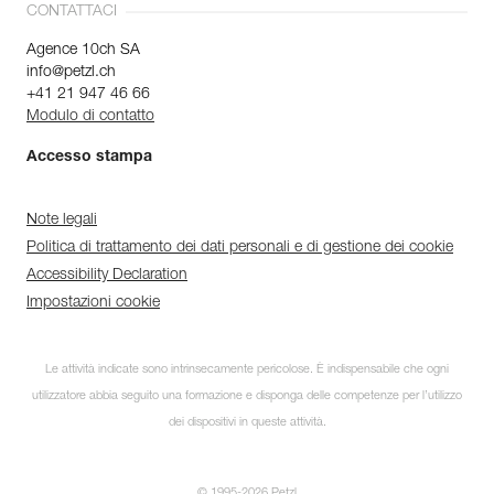
CONTATTACI
Agence 10ch SA
info@petzl.ch
+41 21 947 46 66
Modulo di contatto
Accesso stampa
Note legali
Politica di trattamento dei dati personali e di gestione dei cookie
Accessibility Declaration
Impostazioni cookie
Le attività indicate sono intrinsecamente pericolose. È indispensabile che ogni
utilizzatore abbia seguito una formazione e disponga delle competenze per l’utilizzo
dei dispositivi in queste attività.
© 1995-2026 Petzl