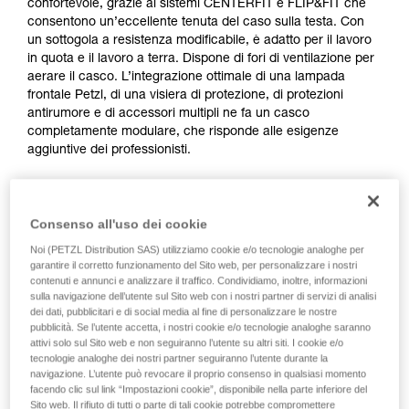
confortevole, grazie ai sistemi CENTERFIT e FLIP&FIT che
consentono un’eccellente tenuta del caso sulla testa. Con
un sottogola a resistenza modificabile, è adatto per il lavoro
in quota e il lavoro a terra. Dispone di fori di ventilazione per
aerare il casco. L’integrazione ottimale di una lampada
frontale Petzl, di una visiera di protezione, di protezioni
antirumore e di accessori multipli ne fa un casco
completamente modulare, che risponde alle esigenze
aggiuntive dei professionisti.
Consenso all'uso dei cookie
Noi (PETZL Distribution SAS) utilizziamo cookie e/o tecnologie analoghe per
garantire il corretto funzionamento del Sito web, per personalizzare i nostri
contenuti e annunci e analizzare il traffico. Condividiamo, inoltre, informazioni
sulla navigazione dell’utente sul Sito web con i nostri partner di servizi di analisi
dei dati, pubblicitari e di social media al fine di personalizzare le nostre
pubblicità. Se l’utente accetta, i nostri cookie e/o tecnologie analoghe saranno
attivi solo sul Sito web e non seguiranno l’utente su altri siti. I cookie e/o
tecnologie analoghe dei nostri partner seguiranno l’utente durante la
navigazione. L’utente può revocare il proprio consenso in qualsiasi momento
facendo clic sul link “Impostazioni cookie”, disponibile nella parte inferiore del
Sito web. Il rifiuto di tutti o parte di tali cookie potrebbe compromettere