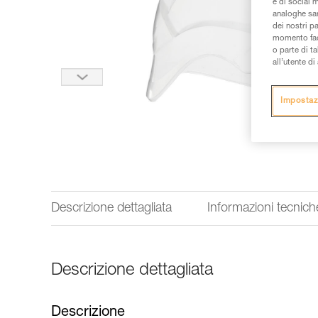
e di social m
analoghe sar
dei nostri p
momento facen
o parte di t
all’utente d
Impostaz
Descrizione dettagliata
Informazioni tecnich
Descrizione dettagliata
Descrizione