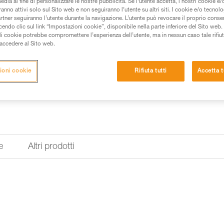
da sporcizia e proiezioni.
edia al fine di personalizzare le nostre pubblicità. Se l’utente accetta, i nostri cookie e
anno attivi solo sul Sito web e non seguiranno l’utente su altri siti. I cookie e/o tecnol
artner seguiranno l’utente durante la navigazione. L’utente può revocare il proprio conse
do clic sul link “Impostazioni cookie”, disponibile nella parte inferiore del Sito web. Il 
Trova un rivenditore
ali cookie potrebbe compromettere l’esperienza dell’utente, ma in nessun caso tale rifiu
i accedere al Sito web.
ioni cookie
Rifiuta tutti
Accetta t
e
Altri prodotti