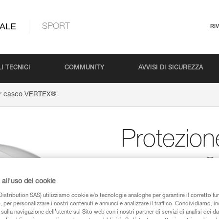
ALE
SPORT
RI
I TECNICI
COMMUNITY
AVVISI DI SICUREZZA
®
er casco VERTEX
Protezion
®
VERTEX
all'uso dei cookie
Protezione per casco
istribution SAS) utilizziamo cookie e/o tecnologie analoghe per garantire il corretto f
 per personalizzare i nostri contenuti e annunci e analizzare il traffico. Condividiamo, in
Semplice da installare, la pro
sulla navigazione dell’utente sul Sito web con i nostri partner di servizi di analisi dei dat