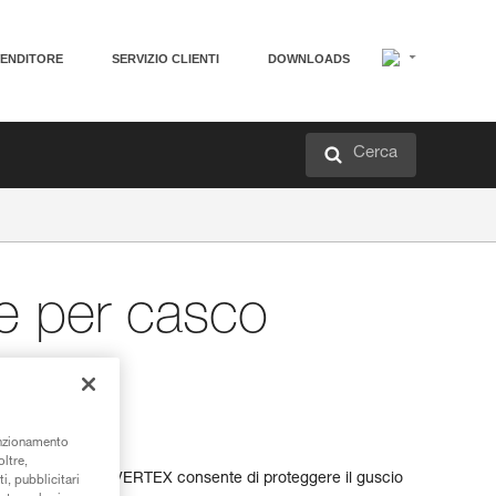
VENDITORE
SERVIZIO CLIENTI
DOWNLOADS
Cerca
e per casco
 VERTEX
unzionamento
oltre,
tezione per casco VERTEX consente di proteggere il guscio
i, pubblicitari