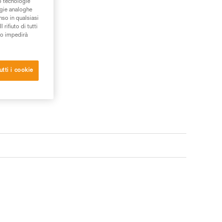
/o tecnologie
ogie analoghe
nso in qualsiasi
rifiuto di tutti
to impedirà
utti i cookie