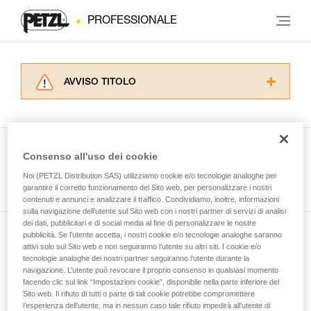
PROFESSIONALE
AVVISO TITOLO
Leggere attentamente le istruzioni tecniche dei
prodotti utilizzati in questo consiglio prima di
consultarlo. Dovete aver compreso le
informazioni dell’istruzione tecnica per poter
Consenso all'uso dei cookie
capire queste ulteriori informazioni.
Guarda tutti i consigli tecnici
Noi (PETZL Distribution SAS) utilizziamo cookie e/o tecnologie analoghe per
La padronanza di queste tecniche richiede una
garantire il corretto funzionamento del Sito web, per personalizzare i nostri
formazione ed un addestramento specifico.
contenuti e annunci e analizzare il traffico. Condividiamo, inoltre, informazioni
Verificate con un professionista la vostra
sulla navigazione dell’utente sul Sito web con i nostri partner di servizi di analisi
capacità di rifare la manovra, da soli, in piena
dei dati, pubblicitari e di social media al fine di personalizzare le nostre
sicurezza, prima di riprodurla autonomamente.
pubblicità. Se l’utente accetta, i nostri cookie e/o tecnologie analoghe saranno
Iscriviti alla newsletter
Forniamo esempi di tecniche relative alla vostra
attivi solo sul Sito web e non seguiranno l’utente su altri siti. I cookie e/o
tecnologie analoghe dei nostri partner seguiranno l’utente durante la
attività. Ne possono esistere altre che non
navigazione. L’utente può revocare il proprio consenso in qualsiasi momento
e rimani connesso alle nostre novità
vengono qui descritte.
facendo clic sul link “Impostazioni cookie”, disponibile nella parte inferiore del
Sito web. Il rifiuto di tutti o parte di tali cookie potrebbe compromettere
l’esperienza dell’utente, ma in nessun caso tale rifiuto impedirà all’utente di
E-mail *